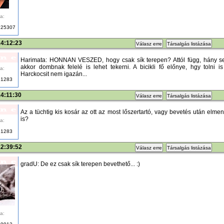
a:
25307
14:12:23
Válasz erre
Társalgás listázása
Harimata: HONNAN VESZED, hogy csak sík terepen? Attól függ, hány s
akkor dombnak felelé is lehet tekerni. A bicikli fő előnye, hgy tolni i
a:
Harckocsit nem igazán...
1283
14:11:30
Válasz erre
Társalgás listázása
Az a tüchtig kis kosár az ott az most lőszertartó, vagy bevetés után elme
is?
a:
1283
12:39:52
Válasz erre
Társalgás listázása
gradU: De ez csak sík terepen bevethető... :)
a: