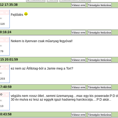
12 17:35:38
Válasz erre
Társalgás listázása
Fejlődés
a:
116
20:16:24
Válasz erre
Társalgás listázása
Nekem is ilyenvan csak műanyag fegyóval!
a:
76
 15 20:01:59
Válasz erre
Társalgás listázása
r
ez nem az Állítolag-ból a Jamie meg a Tori?
a:
203
17:40:59
Válasz erre
Társalgás listázása
ko
végülis nem rossz ötlet...semmi üzemanyag....max egy kis powerade:P:D d
30 év mulva ez lesz az eggyik igazi hadsereg harckocsija....:P:D akár...
a:
13
10:43:58
Válasz erre
Társalgás listázása