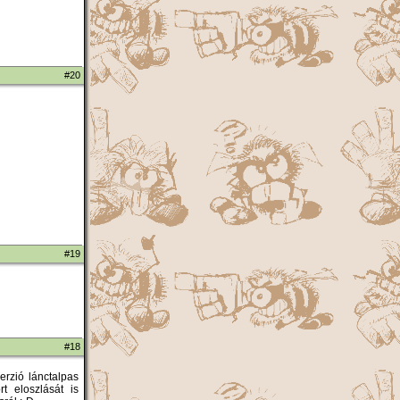
#20
#19
#18
erzió lánctalpas
t eloszlását is