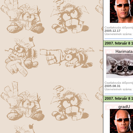
Csatlakozás időpontj
2005.12.17
Üzeneteinek száma:
2007. február 8 
Harimata
Csatlakozás időpontj
2005.08.31
Üzeneteinek száma:
2007. február 8 
gradU