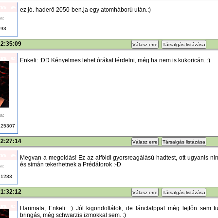
ez jó. haderő 2050-ben.ja egy atomháború után.:)
a:
93
22:35:09
Válasz erre
Társalgás listázása
Enkeli: :DD Kényelmes lehet órákat térdelni, még ha nem is kukoricán. :)
a:
25307
22:27:14
Válasz erre
Társalgás listázása
Megvan a megoldás! Ez az alföldi gyorsreagálású hadtest, ott ugyanis 
és simán tekerhetnek a Prédátorok :-D
a:
1283
21:32:12
Válasz erre
Társalgás listázása
Harimata, Enkeli: :) Jól kigondoltátok, de lánctalppal még lejtőn sem t
bringás, még schwarzis izmokkal sem. :)