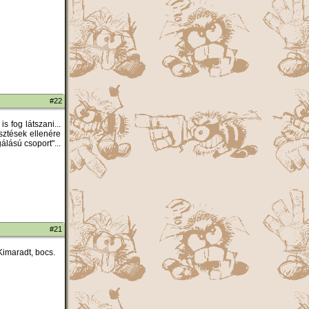
#22
 fog látszani...
ztések ellenére
lású csoport"...
#21
 Kimaradt, bocs.