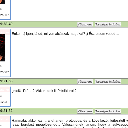
a:
25307
19:38:49
Válasz erre
Társalgás listázása
Enkeli: :) Igen, látod, milyen álcázzák magukat? ;) Észre sem vetted....
a:
25307
19:21:58
Válasz erre
Társalgás listázása
gradU: Préda?! Akkor ezek itt Prédátorok?
a:
1283
19:21:32
Válasz erre
Társalgás listázása
Harimata: akkor ez itt alighanem prototípus, és a következő, fejlesztett v
lesz, borulást megelőzendő... Valószínűnek tartom, hogy a súlycsopor
a: