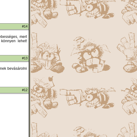
#14
ebességes, mert
s könnyen lehet!
#13
nnek bevásárolni
#12