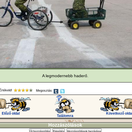
A legmodernebb haderő.
rtékeld!
Megosztás:
Előző oldal
Következő olda
Találomra
Hozzászólások
Új hozzászólás
Frissítés
Hozzászólások bezárása