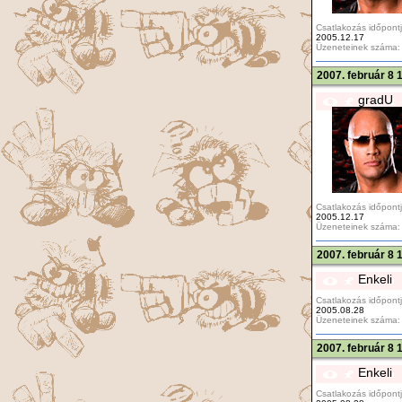
Csatlakozás időpontj
2005.12.17
Üzeneteinek száma:
2007. február 8 
gradU
Csatlakozás időpontj
2005.12.17
Üzeneteinek száma:
2007. február 8 
Enkeli
Csatlakozás időpontj
2005.08.28
Üzeneteinek száma:
2007. február 8 
Enkeli
Csatlakozás időpontj