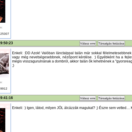
a:
25307
19:50:23
Válasz erre
Társalgás listázása
Enkeli: :DD Azok! Valóban lánctalppal talán már sokkal félelmetesebbnek is
vagy még nevetségesebbnek, nézőpont kérdése. :) Egyébként ha a fejles
mégis visszagurulnának a dombról, akkor talán ők lehetnének a "gyorsreagá
;)
a:
9912
19:41:16
Válasz erre
Társalgás listázása
Enkeli: :) Igen, látod, milyen JÓL álcázzák magukat? ;) Észre sem vetted....