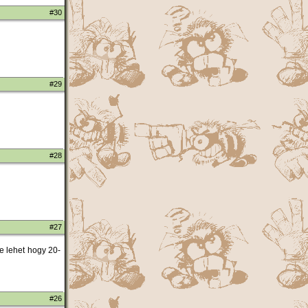
#30
#29
#28
#27
e lehet hogy 20-
#26