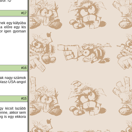
ról :-D
#17
nnek egy kátyúba
a előre egy kis
or igen gyorsan
#16
ltak nagy számok
lasz-USA-angol
#15
y kicsit lazább
lenne, akkor sem
ég is egy ekkora