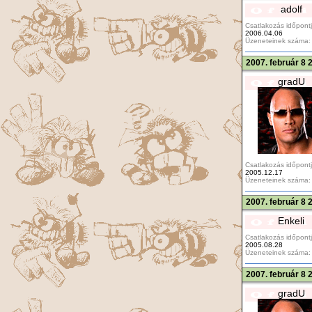
adolf
Csatlakozás időpontj
2006.04.06
Üzeneteinek száma:
2007. február 8 
gradU
Csatlakozás időpontj
2005.12.17
Üzeneteinek száma:
2007. február 8 
Enkeli
Csatlakozás időpontj
2005.08.28
Üzeneteinek száma:
2007. február 8 
gradU