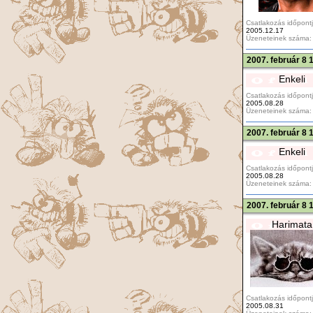
Csatlakozás időpontj
2005.12.17
Üzeneteinek száma:
2007. február 8 
Enkeli
Csatlakozás időpontj
2005.08.28
Üzeneteinek száma:
2007. február 8 
Enkeli
Csatlakozás időpontj
2005.08.28
Üzeneteinek száma:
2007. február 8 
Harimata
Csatlakozás időpontj
2005.08.31