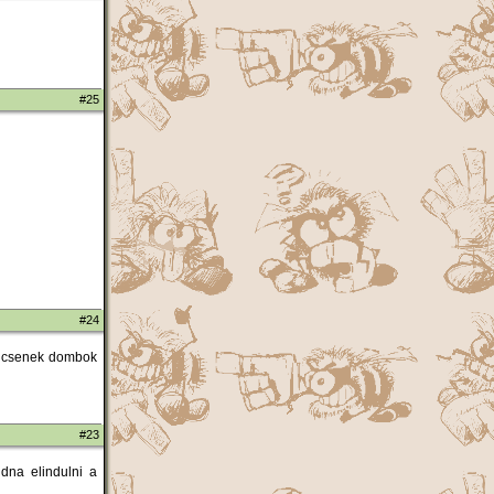
#25
#24
nincsenek dombok
#23
udna elindulni a