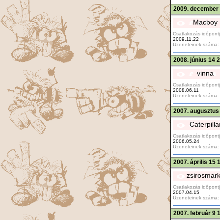
2009. december 
Macboy
Csatlakozás időpontj
2009.11.22
Üzeneteinek száma:
2008. június 14 
vinna
Csatlakozás időpontj
2008.06.11
Üzeneteinek száma:
2007. augusztus
Caterpilla
Csatlakozás időpontj
2006.05.24
Üzeneteinek száma:
2007. április 15 
zsirosmar
Csatlakozás időpontj
2007.04.15
Üzeneteinek száma:
2007. február 9 