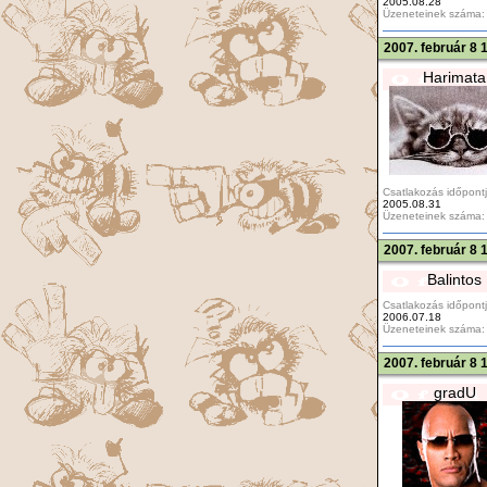
2005.08.28
Üzeneteinek száma:
2007. február 8 
Harimata
Csatlakozás időpontj
2005.08.31
Üzeneteinek száma:
2007. február 8 
Balintos
Csatlakozás időpontj
2006.07.18
Üzeneteinek száma:
2007. február 8 
gradU