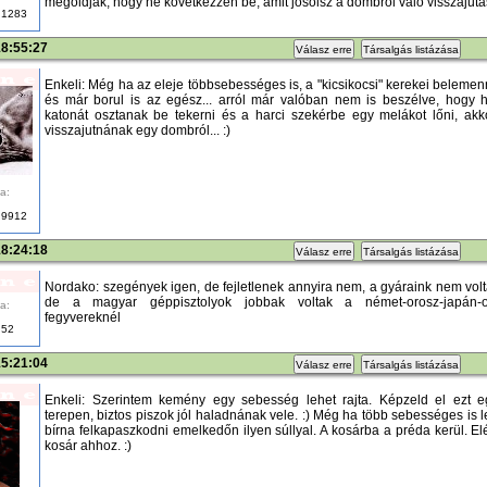
megoldják, hogy ne következzen be, amit jósolsz a dombról való visszajutás
1283
18:55:27
Válasz erre
Társalgás listázása
Enkeli: Még ha az eleje többsebességes is, a "kicsikocsi" kerekei beleme
és már borul is az egész... arról már valóban nem is beszélve, hogy h
katonát osztanak be tekerni és a harci szekérbe egy melákot lőni, akk
visszajutnának egy dombról... :)
a:
9912
18:24:18
Válasz erre
Társalgás listázása
Nordako: szegények igen, de fejletlenek annyira nem, a gyáraink nem vo
de a magyar géppisztolyok jobbak voltak a német-orosz-japán-o
a:
fegyvereknél
52
15:21:04
Válasz erre
Társalgás listázása
Enkeli: Szerintem kemény egy sebesség lehet rajta. Képzeld el ezt eg
terepen, biztos piszok jól haladnának vele. :) Még ha több sebességes is 
bírna felkapaszkodni emelkedőn ilyen súllyal. A kosárba a préda kerül. El
kosár ahhoz. :)