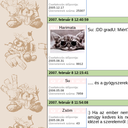
Csatlakozás időpontja:
2005.12.17
Üzeneteinek száma:
25307
2007. február 8 12:40:59
Harimata
Su: :DD gradU: Miért?
Csatlakozás időpontja:
2005.08.31
Üzeneteinek száma:
9912
2007. február 8 12:15:41
Su
..... és a gyógyszerek
Csatlakozás időpontja:
2006.05.08
Üzeneteinek száma:
7959
2007. február 8 11:54:08
Zsöm
:) Ha az ember nem t
amúgy kedves kis ne
Csatlakozás időpontja:
2005.08.29
idézet a szerelemről :
Üzeneteinek száma:
43