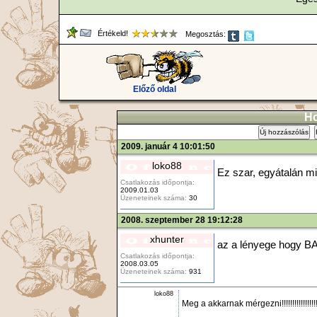
Értékeld!
Megosztás:
Előző oldal
Ho
Új hozzászólás
2009. január 4 10:01:50
loko88
Ez szar, egyátalán mi
Csatlakozás időpontja:
2009.01.03
Üzeneteinek száma:
30
2008. szeptember 28 19:12:28
xhunter
az a lényege hogy BAC
Csatlakozás időpontja:
2008.03.05
Üzeneteinek száma:
931
loko88
Meg a akkarnak mérgezni!!!!!!!!!!!!!!!!!!!!!!