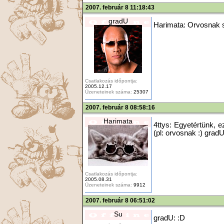
2007. február 8 11:18:43
gradU
Harimata: Orvosnak s
Csatlakozás időpontja:
2005.12.17
Üzeneteinek száma:
25307
2007. február 8 08:58:16
Harimata
4ttys: Egyetértünk, e
(pl: orvosnak :) gradU
Csatlakozás időpontja:
2005.08.31
Üzeneteinek száma:
9912
2007. február 8 06:51:02
Su
gradU: :D