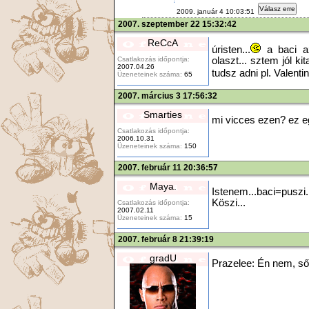
Válasz erre
2009. január 4 10:03:51
2007. szeptember 22 15:32:42
ReCcA
úristen...
a baci az
Csatlakozás időpontja:
olaszt... sztem jól k
2007.04.26
tudsz adni pl. Valenti
Üzeneteinek száma:
65
2007. március 3 17:56:32
Smarties
mi vicces ezen? ez e
Csatlakozás időpontja:
2006.10.31
Üzeneteinek száma:
150
2007. február 11 20:36:57
Maya.
Istenem...baci=pusz
Köszi...
Csatlakozás időpontja:
2007.02.11
Üzeneteinek száma:
15
2007. február 8 21:39:19
gradU
Prazelee: Én nem, ső