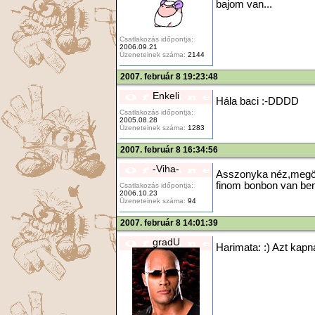
bajom van...
Csatlakozás időpontja:
2006.09.21
Üzeneteinek száma:
2144
2007. február 8 19:23:48
Enkeli
Hála baci :-DDDD
Csatlakozás időpontja:
2005.08.28
Üzeneteinek száma:
1283
2007. február 8 16:34:56
-Viha-
Asszonyka néz,megörü
finom bonbon van benn
Csatlakozás időpontja:
2006.10.23
Üzeneteinek száma:
94
2007. február 8 14:01:39
gradU
Harimata: :) Azt kapna