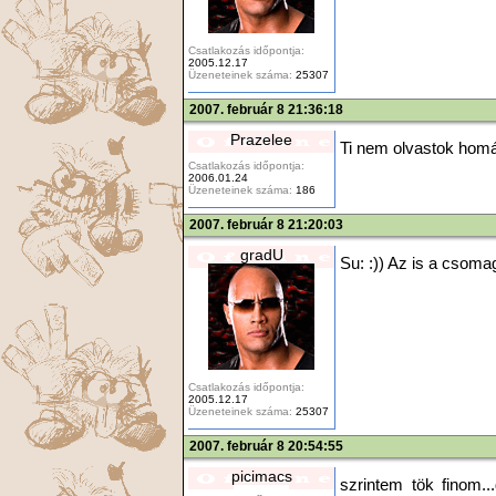
Csatlakozás időpontja:
2005.12.17
Üzeneteinek száma:
25307
2007. február 8 21:36:18
Prazelee
Ti nem olvastok homár
Csatlakozás időpontja:
2006.01.24
Üzeneteinek száma:
186
2007. február 8 21:20:03
gradU
Su: :)) Az is a csomag
Csatlakozás időpontja:
2005.12.17
Üzeneteinek száma:
25307
2007. február 8 20:54:55
picimacs
szrintem tök finom.