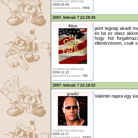
Csatlakozás időpontja:
2006.05.08
Üzeneteinek száma:
7959
2007. február 7 22:29:35
4ttys
pont tegnap akadt m
és ha ez olasz akkor
hogy hol forgalmaz
ellenérzésem, csak 
Csatlakozás időpontja:
2006.12.15
Üzeneteinek száma:
760
2007. február 7 22:18:52
gradU
Valentin napra egy kis
Csatlakozás időpontja:
2005.12.17
Üzeneteinek száma:
25307