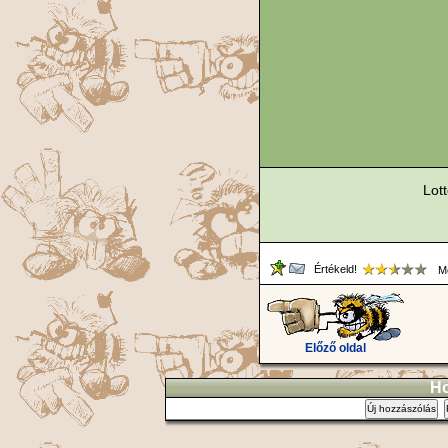
Lot
Értékeld!
Me
Előző oldal
Ho
Új hozzászólás