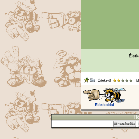
Életk
Értékeld!
Me
Előző oldal
Ho
Új hozzászólás