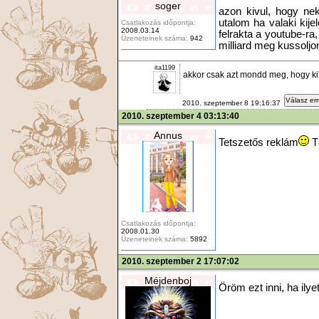
soger
azon kivul, hogy ne
utalom ha valaki kije
Csatlakozás időpontja:
2008.03.14
felrakta a youtube-ra
Üzeneteinek száma:
942
milliard meg kussoljo
ita1199
akkor csak azt mondd meg, hogy ki
Válasz er
2010. szeptember 8 19:16:37
2010. szeptember 4 03:13:40
Annus
Tetszetős reklám
Tö
Csatlakozás időpontja:
2008.01.30
Üzeneteinek száma:
5892
2010. szeptember 2 17:07:02
Méjdenboj
Öröm ezt inni, ha ilyet