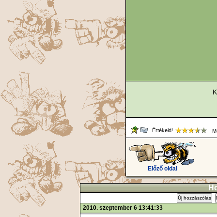
K
Értékeld!
Me
Előző oldal
Ho
Új hozzászólás
2010. szeptember 6 13:41:33