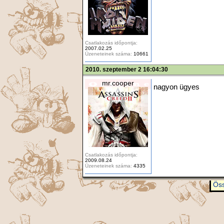
Csatlakozás időpontja:
2007.02.25
Üzeneteinek száma:
10661
2010. szeptember 2 16:04:30
mr.cooper
nagyon ügyes
Csatlakozás időpontja:
2009.08.24
Üzeneteinek száma:
4335
Öss