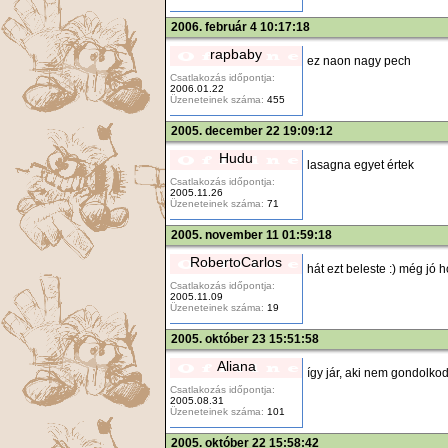
2006. február 4 10:17:18
rapbaby
ez naon nagy pech
Csatlakozás időpontja:
2006.01.22
Üzeneteinek száma:
455
2005. december 22 19:09:12
Hudu
lasagna egyet értek
Csatlakozás időpontja:
2005.11.26
Üzeneteinek száma:
71
2005. november 11 01:59:18
RobertoCarlos
hát ezt beleste :) még jó
Csatlakozás időpontja:
2005.11.09
Üzeneteinek száma:
19
2005. október 23 15:51:58
Aliana
így jár, aki nem gondolkodi
Csatlakozás időpontja:
2005.08.31
Üzeneteinek száma:
101
2005. október 22 15:58:42