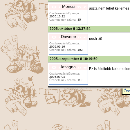
Moncsi
aszta nem lehet kellemes
Csatlakozás időpontja:
2005.10.22
Üzeneteinek száma:
35
2005. október 9 13:37:54
Daweee
pech :)))
Csatlakozás időpontja:
2005.09.16
Üzeneteinek száma:
103
2005. szeptember 8 18:19:59
lasagna
Ez is felettébb kellemetlen
Csatlakozás időpontja:
2005.09.04
Üzeneteinek száma:
110
Öss