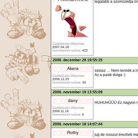
legalább a szomszédja ör
Csatlakozás időpontja:
2007.04.18
Üzeneteinek száma:
422
2006. december 28 19:55:35
Akera
sssssz .... Nem lennék a he
Az a pasik dolga :)
Csatlakozás időpontja:
2006.12.25
Üzeneteinek száma:
30
2006. november 19 13:55:09
dany
HUHUHÚÚÚ Ez nagyon nag
Csatlakozás időpontja:
2006.11.18
Üzeneteinek száma:
6
2006. november 18 14:07:44
Rothy
jujj de rosszul érezheti m