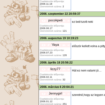
Csatlakozás időpontja:
2006.11.18
Üzeneteinek száma:
2
2006. szeptember 22 20:59:37
pocokpeti
ez beb'szott neki
Csatlakozás időpontja:
2006.06.17
Üzeneteinek száma:
121
2006. augusztus 19 10:19:23
Vaya
először kellett volna a pitt
Csatlakozás időpontja:
2006.07.23
Üzeneteinek száma:
126
2006. április 18 20:56:22
lizzy77
Hát ez nem valami jó....
Csatlakozás időpontja:
2006.02.11
Üzeneteinek száma:
32
2006. március 6 20:04:21
Jennygirl
szeretné,hogy az legyen a
Csatlakozás időpontja:
2006.01.12
Üzeneteinek száma:
251