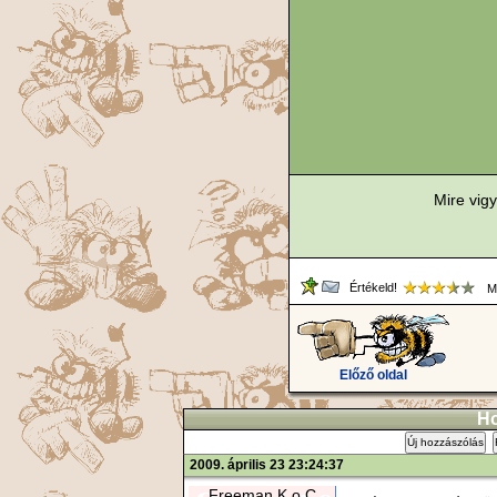
Mire vig
Értékeld!
Me
Előző oldal
Ho
Új hozzászólás
2009. április 23 23:24:37
Freeman.K.o.C