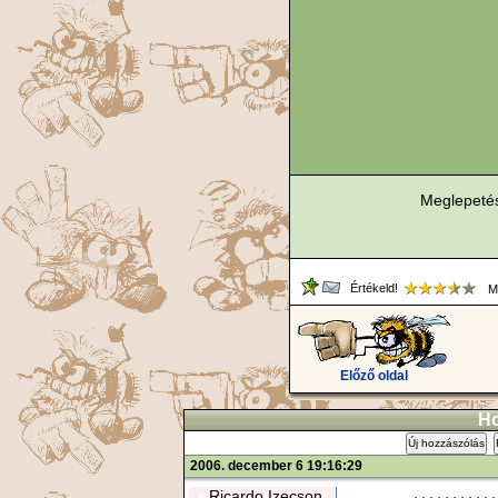
Meglepeté
Értékeld!
Me
Előző oldal
Ho
Új hozzászólás
2006. december 6 19:16:29
Ricardo Izecson