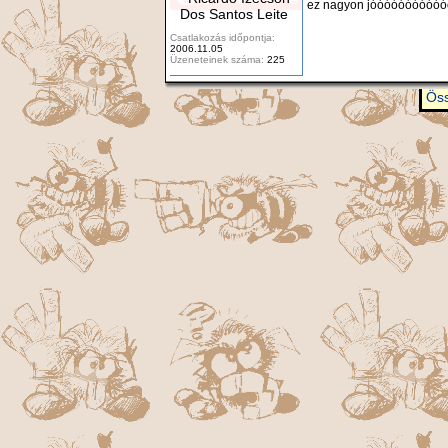
ez nagyon jóóóóóóóóóó
Dos Santos Leite
Csatlakozás időpontja:
2006.11.05
Üzeneteinek száma:
225
Öss