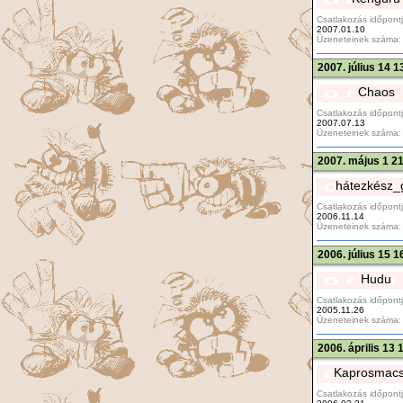
Csatlakozás időpontj
2007.01.10
Üzeneteinek száma:
2007. július 14 1
Chaos
Csatlakozás időpontj
2007.07.13
Üzeneteinek száma:
2007. május 1 2
hátezkész_g
Csatlakozás időpontj
2006.11.14
Üzeneteinek száma:
2006. július 15 1
Hudu
Csatlakozás időpontj
2005.11.26
Üzeneteinek száma:
2006. április 13 
Kaprosmac
Csatlakozás időpontj