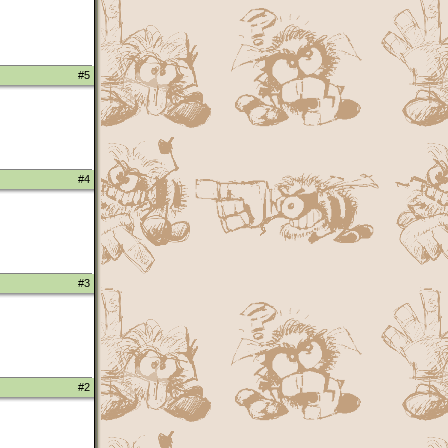
#5
#4
#3
#2