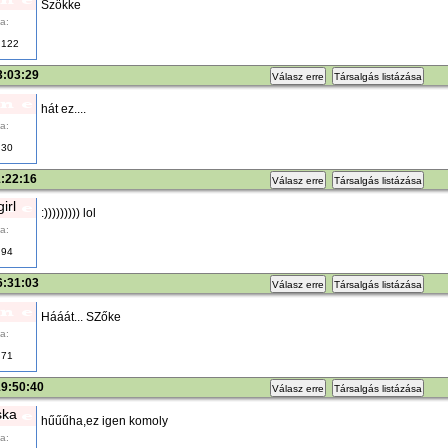
Szökke
a:
122
3:03:29
Válasz erre
Társalgás listázása
hát ez....
a:
30
1:22:16
Válasz erre
Társalgás listázása
irl
:))))))))) lol
a:
94
6:31:03
Válasz erre
Társalgás listázása
Hááát... SZőke
a:
71
19:50:40
Válasz erre
Társalgás listázása
ska
hűűűha,ez igen komoly
a: