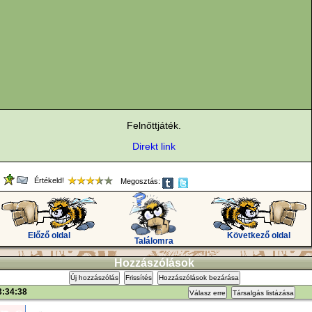
Felnőttjáték.
Direkt link
Értékeld!
Megosztás:
Előző oldal
Következő oldal
Találomra
Hozzászólások
Új hozzászólás
Frissítés
Hozzászólások bezárása
3:34:38
Válasz erre
Társalgás listázása