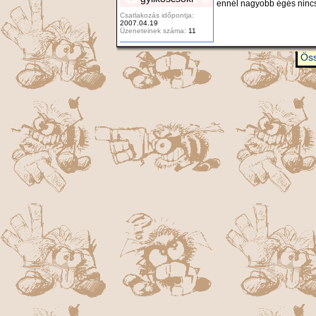
ennél nagyobb égés ninc
Csatlakozás időpontja:
2007.04.19
Üzeneteinek száma:
11
Öss