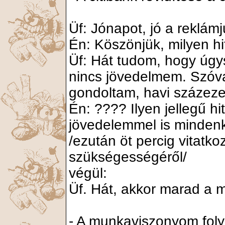
Üf: Jónapot, jó a reklám
Én: Köszönjük, milyen hi
Üf: Hát tudom, hogy úgy
nincs jövedelmem. Szóva
gondoltam, havi százezer
Én: ???? Ilyen jellegű hi
jövedelemmel is mindenk
/ezután öt percig vitatk
szükségességéről/
végül:
Üf. Hát, akkor marad a ma
- A munkaviszonyom fol