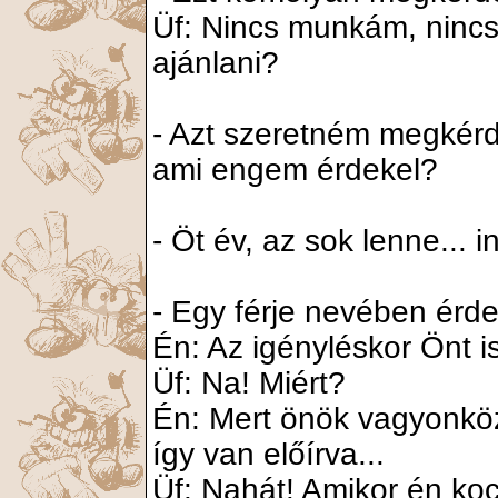
Üf: Nincs munkám, nincs 
ajánlani?
- Azt szeretném megkérde
ami engem érdekel?
- Öt év, az sok lenne... i
- Egy férje nevében érd
Én: Az igényléskor Önt is
Üf: Na! Miért?
Én: Mert önök vagyonköz
így van előírva...
Üf: Nahát! Amikor én koc