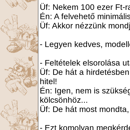
Üf: Nekem 100 ezer Ft-
Én: A felvehető minimáli
Üf: Akkor nézzünk mondju
- Legyen kedves, modell
- Feltételek elsorolása u
Üf: De hát a hirdetésben
hitel!
Én: Igen, nem is szüksé
kölcsönhöz...
Üf: De hát most mondta, 
- Ezt komolyan megkérde