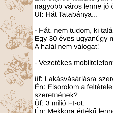
nagyobb város lenne jó
Üf: Hát Tatabánya...
- Hát, nem tudom, ki talált
Egy 30 éves ugyanúgy me
A halál nem válogat!
- Vezetékes mobiltelefo
üf: Lakásvásárlásra szere
Én: Elsorolom a feltétel
szeretnének?
Üf: 3 milió Ft-ot.
Én: Mekkora értékű lenn