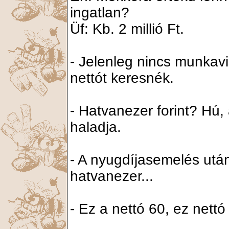
ingatlan?
Üf: Kb. 2 millió Ft.
- Jelenleg nincs munkav
nettót keresnék.
- Hatvanezer forint? Hú
haladja.
- A nyugdíjasemelés utá
hatvanezer...
- Ez a nettó 60, ez nett