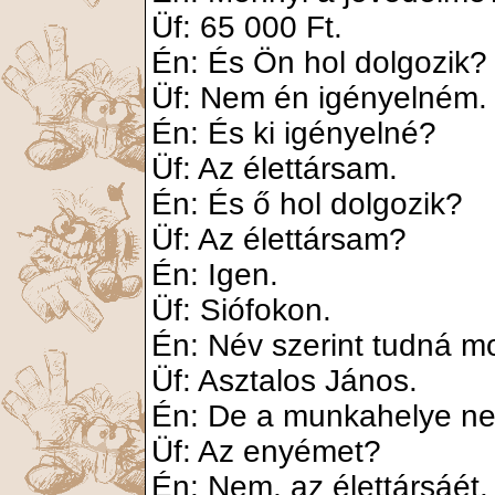
Üf: 65 000 Ft.
Én: És Ön hol dolgozik?
Üf: Nem én igényelném.
Én: És ki igényelné?
Üf: Az élettársam.
Én: És ő hol dolgozik?
Üf: Az élettársam?
Én: Igen.
Üf: Siófokon.
Én: Név szerint tudná m
Üf: Asztalos János.
Én: De a munkahelye ne
Üf: Az enyémet?
Én: Nem, az élettársáét.