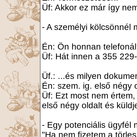
Üf: Akkor ez már így nem 
- A személyi kölcsönnél 
Én: Ön honnan telefoná
Üf: Hát innen a 355 229-r
Üf.: ...és milyen dokume
Én: szem. ig. első négy 
Üf: Ezt most nem értem,
első négy oldalt és küld
- Egy potenciális ügyfél
"Ha nem fizetem a törles