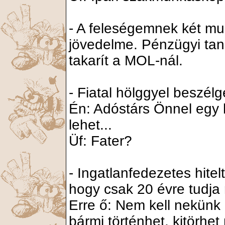
- A feleségemnek két mu
jövedelme. Pénzügyi tan
takarít a MOL-nál.
- Fiatal hölggyel beszélg
Én: Adóstárs Önnel egy 
lehet...
Üf: Fater?
- Ingatlanfedezetes hitel
hogy csak 20 évre tudja
Erre ő: Nem kell nekünk 
bármi történhet, kitörhe