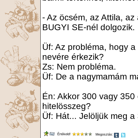
- Az öcsém, az Attila, az 
BUGYI SE-nél dolgozik.
Üf: Az probléma, hogy 
nevére érkezik?
Zs: Nem probléma.
Üf: De a nagymamám má
Én: Akkor 300 vagy 350 e
hitelösszeg?
Üf: Hát... Jelöljük meg a
Értékeld!
Megosztás: