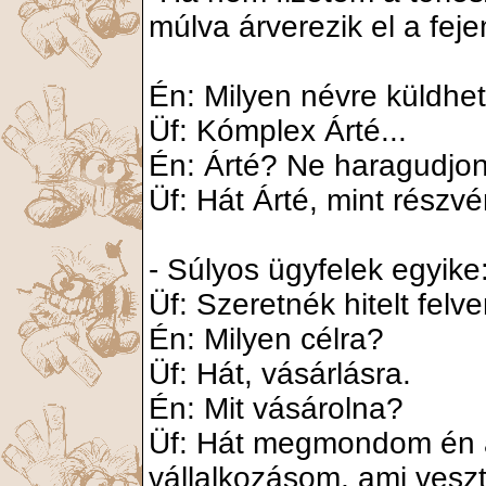
múlva árverezik el a feje
Én: Milyen névre küldhe
Üf: Kómplex Árté...
Én: Árté? Ne haragudjon
Üf: Hát Árté, mint részv
- Súlyos ügyfelek egyike
Üf: Szeretnék hitelt felve
Én: Milyen célra?
Üf: Hát, vásárlásra.
Én: Mit vásárolna?
Üf: Hát megmondom én a
vállalkozásom, ami ves