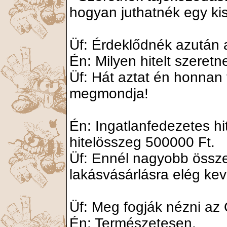
hogyan juthatnék egy ki
Üf: Érdeklődnék azután a
Én: Milyen hitelt szeretn
Üf: Hát aztat én honnan 
megmondja!
Én: Ingatlanfedezetes hi
hitelösszeg 500000 Ft.
Üf: Ennél nagyobb össze
lakásvásárlásra elég kev
Üf: Meg fogják nézni az
Én: Természetesen.