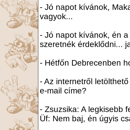
- Jó napot kívánok, Makal
vagyok...
- Jó napot kívánok, én a
szeretnék érdeklődni... j
- Hétfőn Debrecenben ho
- Az internetről letölthe
e-mail címe?
- Zsuzsika: A legkisebb 
Üf: Nem baj, én úgyis cs