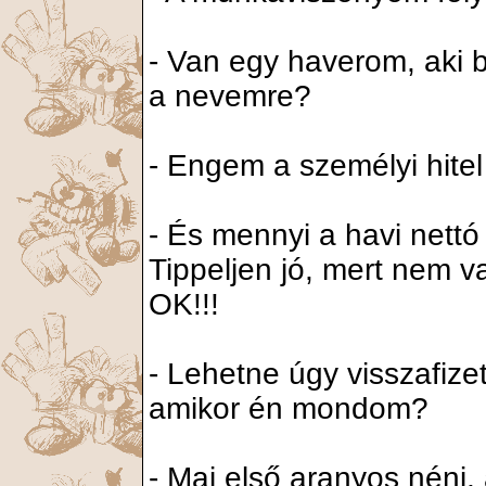
- Van egy haverom, aki be
a nevemre?
- Engem a személyi hitel
- És mennyi a havi nett
Tippeljen jó, mert nem 
OK!!!
- Lehetne úgy visszafizet
amikor én mondom?
- Mai első aranyos néni, 