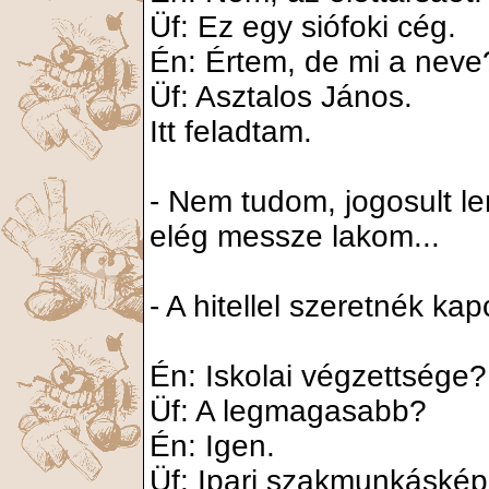
Üf: Ez egy siófoki cég.
Én: Értem, de mi a neve
Üf: Asztalos János.
Itt feladtam.
- Nem tudom, jogosult len
elég messze lakom...
- A hitellel szeretnék ka
Én: Iskolai végzettsége?
Üf: A legmagasabb?
Én: Igen.
Üf: Ipari szakmunkáskép