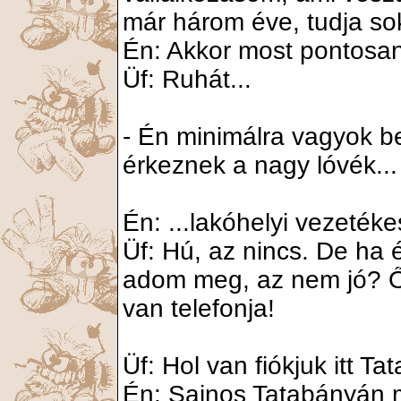
már három éve, tudja sok
Én: Akkor most pontosan
Üf: Ruhát...
- Én minimálra vagyok b
érkeznek a nagy lóvék...
Én: ...lakóhelyi vezetéke
Üf: Hú, az nincs. De ha 
adom meg, az nem jó? Őt
van telefonja!
Üf: Hol van fiókjuk itt 
Én: Sajnos Tatabányán m