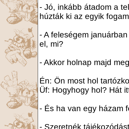
- Jó, inkább átadom a te
húzták ki az egyik fogama
- A feleségem januárban
el, mi?
- Akkor holnap majd me
Én: Ön most hol tartózk
Üf: Hogyhogy hol? Hát itt
- És ha van egy házam 
- Szeretnék tájékozódás