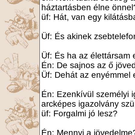
háztartásben élne önnel
üf: Hát, van egy kilátásb
Üf: És akinek zsebtelefo
Üf: És ha az élettársam
Én: De sajnos az ő jöv
Üf: Dehát az enyémmel e
Én: Ezenkívül személyi 
arcképes igazolvány sz
üf: Forgalmi jó lesz?
Én: Mennyi a jövedelme