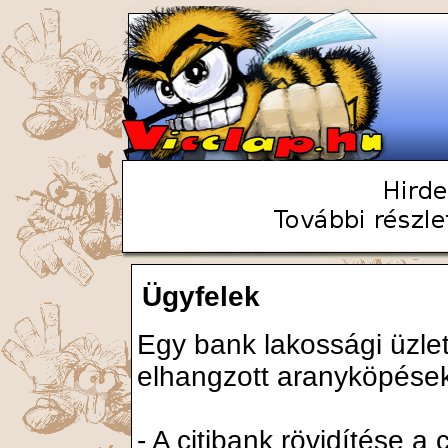
Ügyfelek
Egy bank lakossági üzle
elhangzott aranyköpése
- A citibank rövidítése a