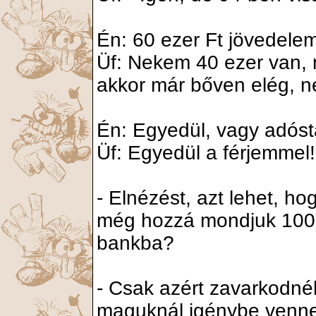
Én: 60 ezer Ft jövedele
Üf: Nekem 40 ezer van, 
akkor már bőven elég, 
Én: Egyedül, vagy adóst
Üf: Egyedül a férjemmel!
- Elnézést, azt lehet, ho
még hozzá mondjuk 100 
bankba?
- Csak azért zavarkodnék
maguknál igénybe venne