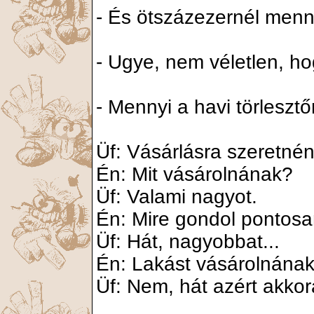
- És ötszázezernél menny
- Ugye, nem véletlen, ho
- Mennyi a havi törleszt
Üf: Vásárlásra szeretnénk
Én: Mit vásárolnának?
Üf: Valami nagyot.
Én: Mire gondol pontos
Üf: Hát, nagyobbat...
Én: Lakást vásárolnána
Üf: Nem, hát azért akkor