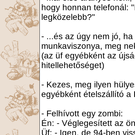
hogy honnan telefonál:
legközelebb?"
- ...és az úgy nem jó, h
munkaviszonya, meg ne
(az üf egyébként az újsá
hitellehetőséget)
- Kezes, meg ilyen hülye
egyébként ételszállító a
- Felhívott egy zombi:
Én: - Véglegesített az ö
Üf: - Igen, de 94-ben vi