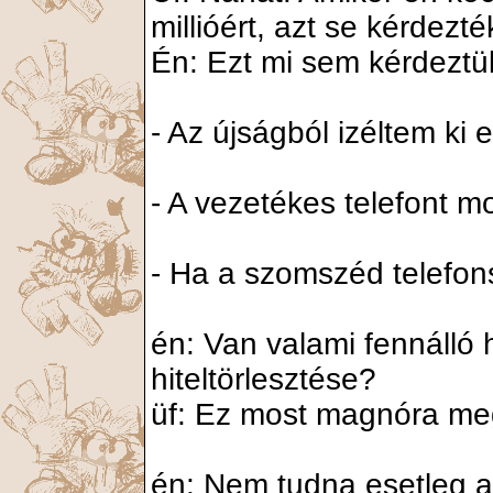
millióért, azt se kérdez
Én: Ezt mi sem kérdeztük
- Az újságból izéltem ki 
- A vezetékes telefont m
- Ha a szomszéd telefo
én: Van valami fennálló hi
hiteltörlesztése?
üf: Ez most magnóra m
én: Nem tudna esetleg a