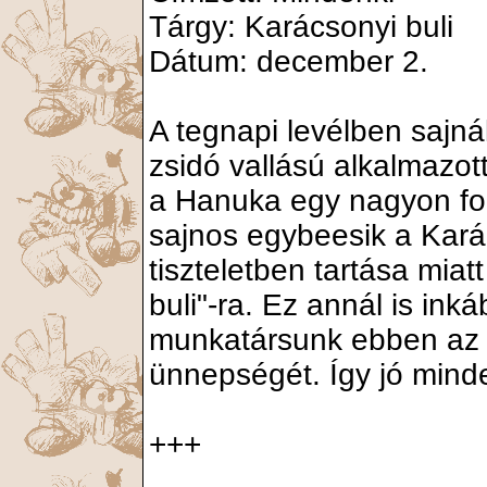
Tárgy: Karácsonyi buli
Dátum: december 2.
A tegnapi levélben saj
zsidó vallású alkalmazott
a Hanuka egy nagyon fo
sajnos egybeesik a Kará
tiszteletben tartása miat
buli"-ra. Ez annál is inká
munkatársunk ebben az 
ünnepségét. Így jó mind
+++