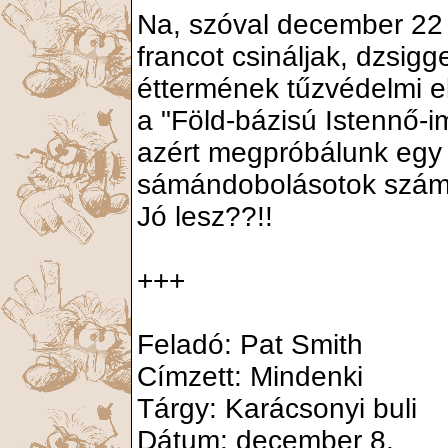
Na, szóval december 22 a
francot csináljak, dzsigg
éttermének tűzvédelmi elő
a "Föld-bázisú Istennő-
azért megpróbálunk egy k
sámándobolásotok számá
Jó lesz??!!
+++
Feladó: Pat Smith
Címzett: Mindenki
Tárgy: Karácsonyi buli
Dátum: december 8.