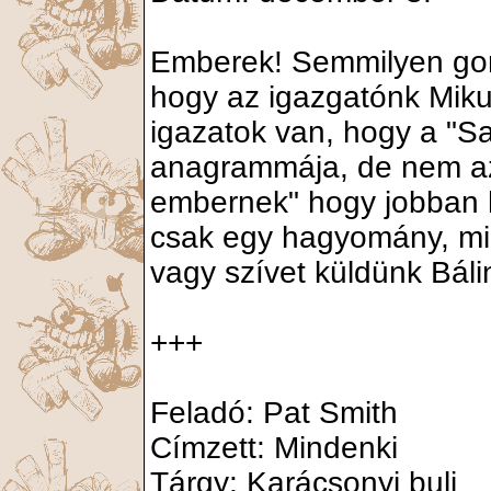
Emberek! Semmilyen go
hogy az igazgatónk Miku
igazatok van, hogy a "S
anagrammája, de nem azé
embernek" hogy jobban 
csak egy hagyomány, min
vagy szívet küldünk Báli
+++
Feladó: Pat Smith
Címzett: Mindenki
Tárgy: Karácsonyi buli