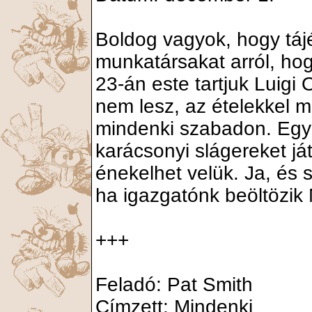
Boldog vagyok, hogy tájé
munkatársakat arról, ho
23-án este tartjuk Luigi
nem lesz, az ételekkel m
mindenki szabadon. Egy 
karácsonyi slágereket já
énekelhet velük. Ja, és
ha igazgatónk beöltözik
+++
Feladó: Pat Smith
Címzett: Mindenki