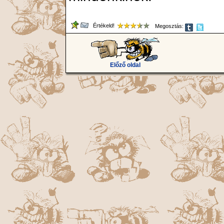
Értékeld!
Megosztás:
Előző oldal