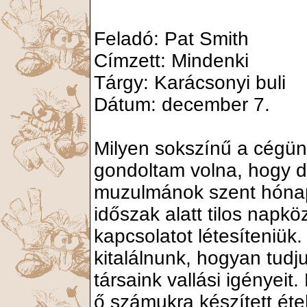
Feladó: Pat Smith
Címzett: Mindenki
Tárgy: Karácsonyi buli
Dátum: december 7.
Milyen sokszínű a cégün
gondoltam volna, hogy 
muzulmánok szent hóna
időszak alatt tilos napk
kapcsolatot létesíteniük. 
kitalálnunk, hogyan tudj
társaink vallási igényeit.
ő számukra készített étel