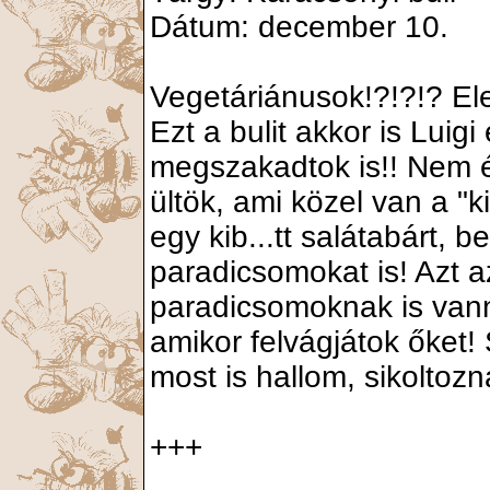
Dátum: december 10.
Vegetáriánusok!?!?!? El
Ezt a bulit akkor is Lui
megszakadtok is!! Nem ér
ültök, ami közel van a "
egy kib...tt salátabárt, 
paradicsomokat is! Azt a
paradicsomoknak is vanna
amikor felvágjátok őket! 
most is hallom, sikoltozn
+++