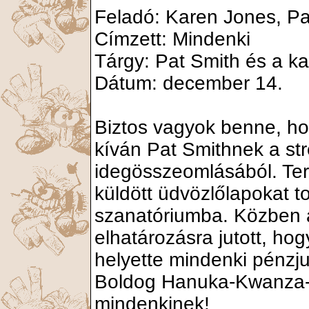
Feladó: Karen Jones, Pa
Címzett: Mindenki
Tárgy: Pat Smith és a ka
Dátum: december 14.
Biztos vagyok benne, ho
kíván Pat Smithnek a str
idegösszeomlásából. Ter
küldött üdvözlőlapokat 
szanatóriumba. Közben 
elhatározásra jutott, hog
helyette mindenki pénzju
Boldog Hanuka-Kwanza-
mindenkinek!