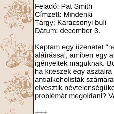
Feladó: Pat Smith
Címzett: Mindenki
Tárgy: Karácsonyi buli
Dátum: december 3.
Kaptam egy üzenetet "név
aláírással, amiben egy a
igényeltek maguknak. Bo
ha kiteszek egy asztalra
antialkoholisták számára"
elvesztik névtelenségük
problémát megoldani? Va
+++