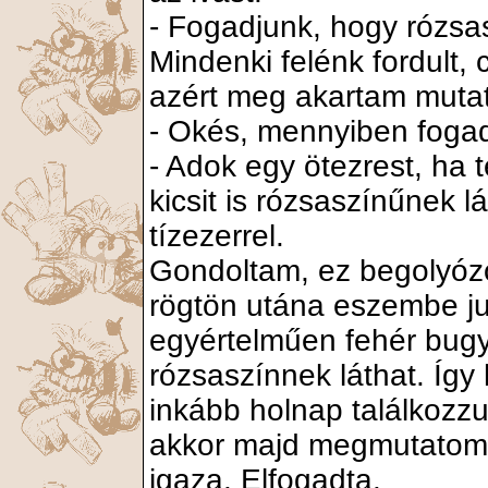
- Fogadjunk, hogy rózsas
Mindenki felénk fordult, 
azért meg akartam mutat
- Okés, mennyiben fogad
- Adok egy ötezrest, ha 
kicsit is rózsaszínűnek 
tízezerrel.
Gondoltam, ez begolyózo
rögtön utána eszembe jut
egyértelműen fehér bugy
rózsaszínnek láthat. Íg
inkább holnap találkozz
akkor majd megmutatom 
igaza. Elfogadta.