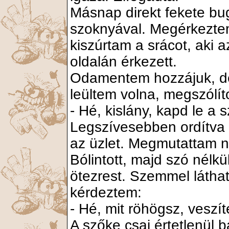
Másnap direkt fekete bugy
szoknyával. Megérkezte
kiszúrtam a srácot, aki
oldalán érkezett.
Odamentem hozzájuk, de
leültem volna, megszólíto
- Hé, kislány, kapd le a
Legszívesebben ordítva 
az üzlet. Megmutattam n
Bólintott, majd szó nél
ötezrest. Szemmel láthat
kérdeztem:
- Hé, mit röhögsz, veszíte
A szőke csaj értetlenül 