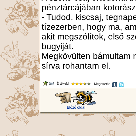
pénztárcájában kotorászn
- Tudod, kiscsaj, tegnap
tízezerben, hogy ma, ami
akit megszólítok, első 
bugyiját.
Megkövülten bámultam rá
sírva rohantam el.
Értékeld!
Megosztás:
Előző oldal