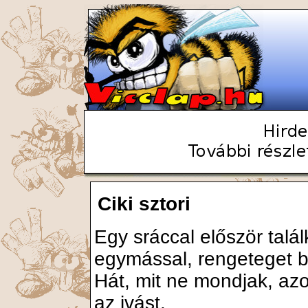
Ciki sztori
Egy sráccal először talál
egymással, rengeteget 
Hát, mit ne mondjak, azon
az ivást.