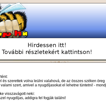
tént:
fel és szerettek volna leülni valahová, de az összes széken öreg 
 valami szert, amivel a nyugdíjasokat el lehetne tüntetni! - mond
ke visszavágott neki:
szel nyugdíjas, addigra fel fogják találni!