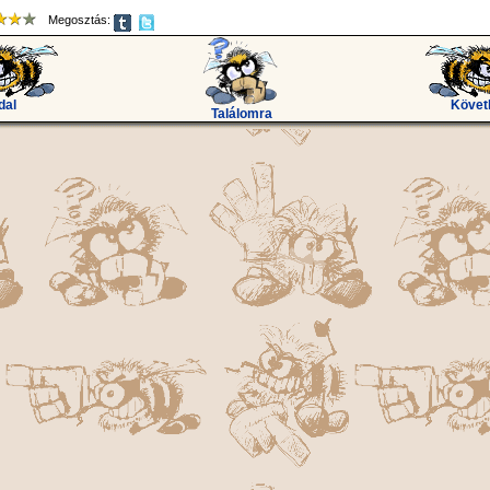
Megosztás:
dal
Követ
Találomra