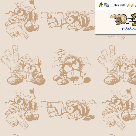
Értékeld!
Előző ol