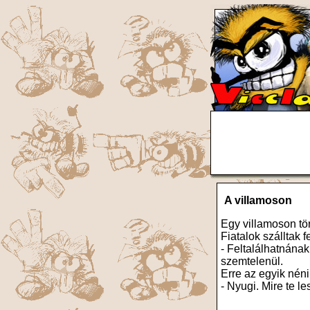
A villamoson
Egy villamoson tör
Fiatalok szálltak 
- Feltalálhatnának
szemtelenül.
Erre az egyik néni
- Nyugi. Mire te le