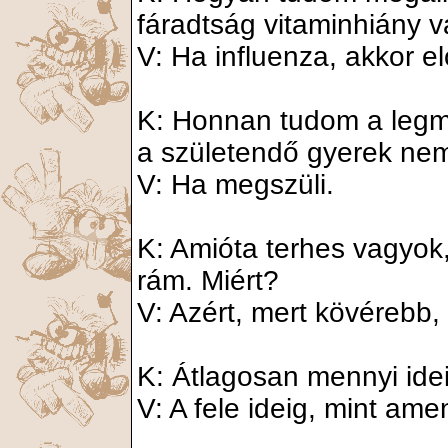
fáradtság vitaminhiány v
V: Ha influenza, akkor e
K: Honnan tudom a legm
a születendő gyerek ne
V: Ha megszüli.
K: Amióta terhes vagyo
rám. Miért?
V: Azért, mert kövérebb, 
K: Átlagosan mennyi ide
V: A fele ideig, mint am