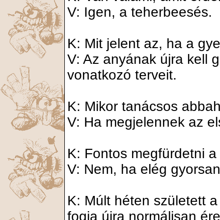
V: Igen, a teherbeesés.
K: Mit jelent az, ha a gy
V: Az anyának újra kell 
vonatkozó terveit.
K: Mikor tanácsos abbah
V: Ha megjelennek az el
K: Fontos megfürdetni a
V: Nem, ha elég gyorsan 
K: Múlt héten született 
fogja újra normálisan ér