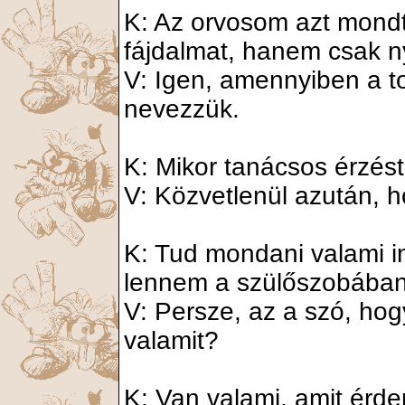
K: Az orvosom azt mond
fájdalmat, hanem csak n
V: Igen, amennyiben a t
nevezzük.
K: Mikor tanácsos érzést
V: Közvetlenül azután, h
K: Tud mondani valami in
lennem a szülőszobában
V: Persze, az a szó, hog
valamit?
K: Van valami, amit érd