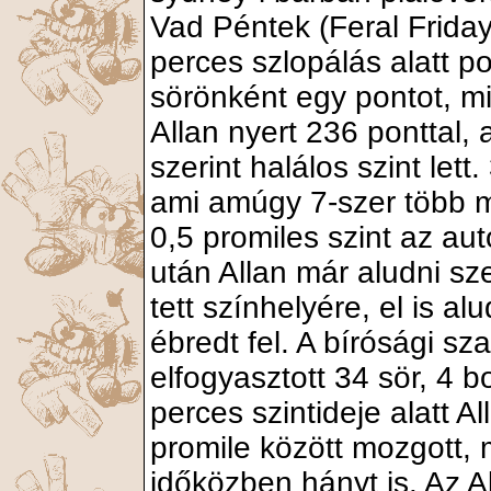
Vad Péntek (Feral Frida
perces szlopálás alatt p
sörönként egy pontot, mi
Allan nyert 236 ponttal,
szerint halálos szint lett
ami amúgy 7-szer több m
0,5 promiles szint az au
után Allan már aludni sze
tett színhelyére, el is 
ébredt fel. A bírósági s
elfogyasztott 34 sör, 4 b
perces szintideje alatt Al
promile között mozgott, 
időközben hányt is. Az All