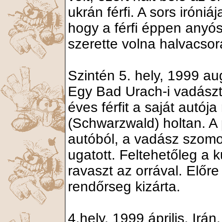
ukrán férfi. A sors irón
hogy a férfi éppen anyós
szerette volna halvacso
Szintén 5. hely, 1999 a
Egy Bad Urach-i vadászt s
éves férfit a saját autój
(Schwarzwald) holtan. A
autóból, a vadász szomor
ugatott. Feltehetőleg a 
ravaszt az orrával. Előre
rendőrseg kizárta.
4.hely, 1999 április, Irán.