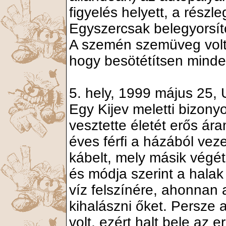
figyelés helyett, a rész
Egyszercsak belegyorsítot
A szemén szemüveg volt,
hogy besötétítsen minde
5. hely, 1999 május 25, 
Egy Kijev meletti bizony
vesztette életét erős ár
éves férfi a házából veze
kábelt, mely másik végét
és módja szerint a halak 
víz felszínére, ahonnan a
kihalászni őket. Persze 
volt, ezért halt bele az