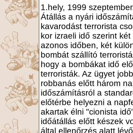
1.hely, 1999 szeptember,
Átállás a nyári időszámí
kavarodást terrorista cs
kor izraeli idő szerint 
azonos időben, két külö
bombát szállító terrorist
hogy a bombákat idő előt
terroristák. Az ügyet job
robbanás előtt három napp
időszámításról a standar
előtérbe helyezni a napfe
akartak élni "cionista idő
időátállás előtt készek 
által ellenőrzés alatt lév