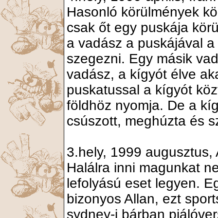
Hasonló körülmények köz
csak őt egy puskája körül
a vadász a puskájával a 
szegezni. Egy másik vadás
vadász, a kígyót élve ak
puskatussal a kígyót köz
földhöz nyomja. De a kí
csúszott, meghúzta és szé
3.hely, 1999 augusztus, 
Halálra inni magunkat ne
lefolyású eset legyen. E
bizonyos Allan, ezt spor
sydney-i bárban piálóver