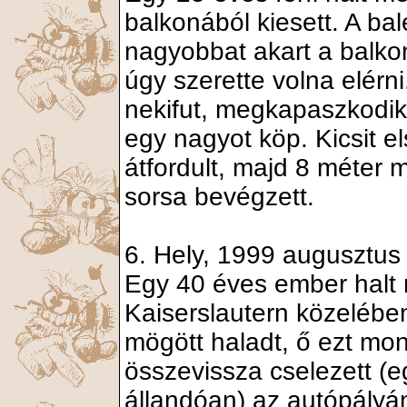
balkonából kiesett. A bal
nagyobbat akart a balkon
úgy szerette volna elérni
nekifut, megkapaszkodik 
egy nagyot köp. Kicsit e
átfordult, majd 8 méter 
sorsa bevégzett.
6. Hely, 1999 augusztus
Egy 40 éves ember halt
Kaiserslautern közelében
mögött haladt, ő ezt mond
összevissza cselezett (eg
állandóan) az autópályán