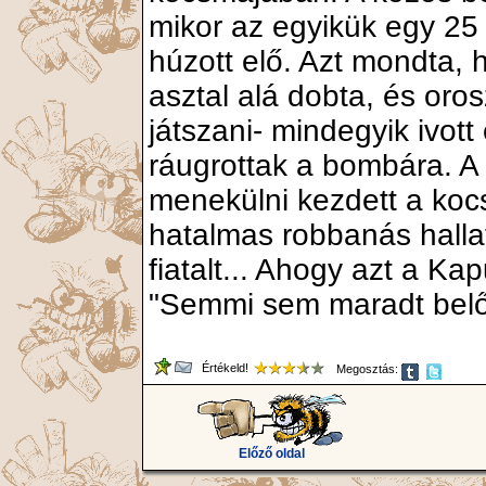
mikor az egyikük egy 25 
húzott elő. Azt mondta, h
asztal alá dobta, és oro
játszani- mindegyik ivot
ráugrottak a bombára. A 
menekülni kezdett a koc
hatalmas robbanás halla
fiatalt... Ahogy azt a Ka
"Semmi sem maradt belő
Értékeld!
Megosztás:
Előző oldal