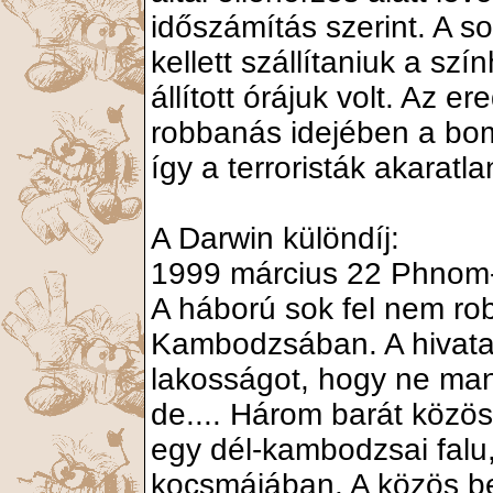
időszámítás szerint. A 
kellett szállítaniuk a szí
állított órájuk volt. Az e
robbanás idejében a bom
így a terroristák akaratla
A Darwin különdíj:
1999 március 22 Phno
A háború sok fel nem ro
Kambodzsában. A hivatal
lakosságot, hogy ne mani
de.... Három barát közös
egy dél-kambodzsai falu
kocsmájában. A közös bes