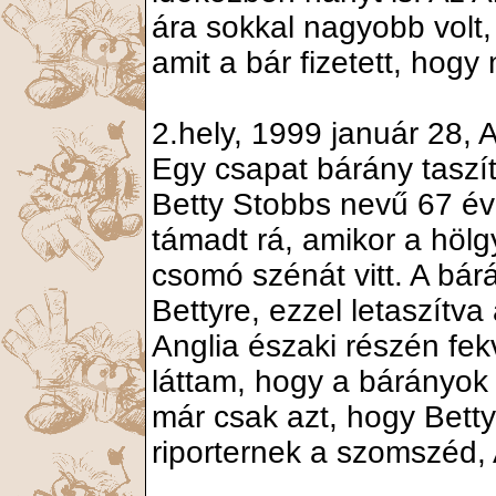
ára sokkal nagyobb volt,
amit a bár fizetett, hog
2.hely, 1999 január 28, 
Egy csapat bárány taszít
Betty Stobbs nevű 67 év
támadt rá, amikor a höl
csomó szénát vitt. A bárá
Bettyre, ezzel letaszítv
Anglia északi részén fek
láttam, hogy a bárányok
már csak azt, hogy Betty 
riporternek a szomszéd, 