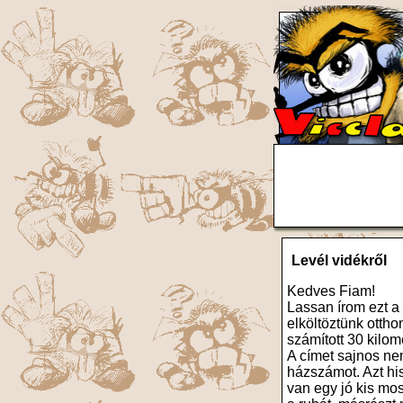
Levél vidékről
Kedves Fiam!
Lassan írom ezt a
elköltöztünk ottho
számított 30 kilom
A címet sajnos nem
házszámot. Azt hi
van egy jó kis mos