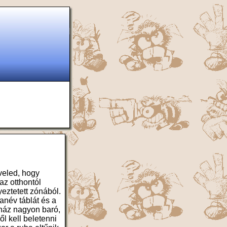
veled, hogy
az otthontól
yeztetett zónából.
anév táblát és a
 ház nagyon baró,
ől kell beletenni