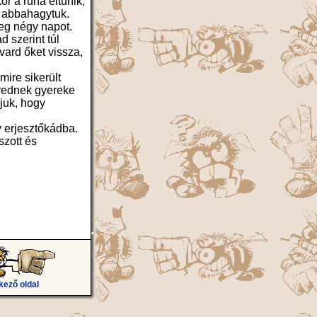
r a ruha eltűnik,
y abbahagytuk.
meg négy napot.
 szerint túl
vard őket vissza,
mire sikerült
érednek gyereke
juk, hogy
y erjesztőkádba.
szott és
kező oldal