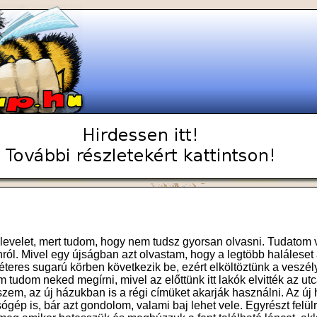
 levelet, mert tudom, hogy nem tudsz gyorsan olvasni. Tudatom 
nról. Mivel egy újságban azt olvastam, hogy a legtöbb haláleset 
éteres sugarú körben következik be, ezért elköltöztünk a veszél
 tudom neked megírni, mivel az előttünk itt lakók elvitték az utc
szem, az új házukban is a régi címüket akarják használni. Az új
ógép is, bár azt gondolom, valami baj lehet vele. Egyrészt felülr