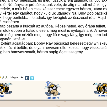
meg amikor betesszük és meghúzzuk a fent található láncot, akko
 elő. Néhányszor próbálkoztunk vele, de alig maradt ruhánk, íg
errefelé, a múlt héten csak kétszer esett: egyszer három, utána 
 kértél egy kabátot, hogy küldjük utánad? Na, Billy Bob bácsikád
hogy borítékban feladjuk, így levágtuk az összeset róla. Majd 
ső zsebében.
p bezárta a kulcsát az autóba. Képzelheted, egy órába tellett, 
nem ülök éppen a hátsó ülésen, még most is nyitogatnánk. A nőv
l, de még nem néztük meg, hogy fiú-e vagy lány, így még nem tud
gynéni lettél-e.
s történt acsaládban: Bobby Ray bácsikád beleesett egy whiske
k kihúzni belőle, de olyan hevesen ellenkezett, hogy visszacsú
giben hamvasztották, három napig égett szegény.
Megosztás:
dal
Követ
Találomra