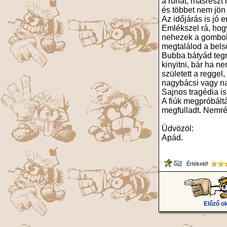
a ruhát, másrészt 
és többet nem jön
Az időjárás is jó 
Emlékszel rá, hogy
nehezek a gombok, 
megtalálod a bel
Bubba bátyád tegna
kinyitni, bár ha 
született a regge
nagybácsi vagy na
Sajnos tragédia i
A fiúk megpróbáltá
megfulladt. Nemré
Üdvözöl:
Apád.
Értékeld!
Előző ol