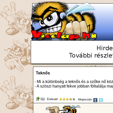
Teknős
- Mi a különbség a teknős és a szőke nő köz
- A szöszi hanyatt fekve jobban föltalálja ma
Értékeld!
Megosztás: