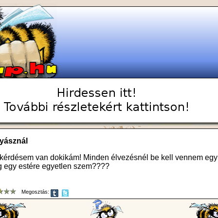
yásznál
1 kérdésem van dokikám! Minden élvezésnél be kell vennem eg
lég egy estére egyetlen szem????
Megosztás: