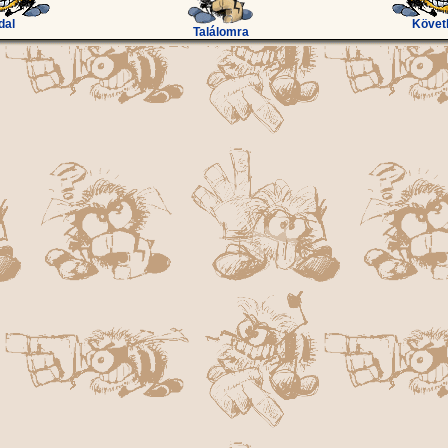
dal
Követ
Találomra