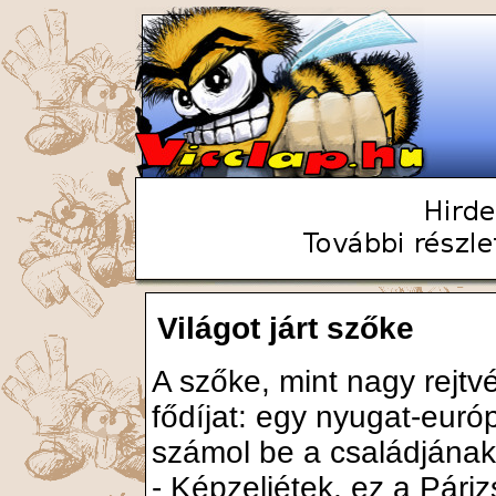
Világot járt szőke
A szőke, mint nagy rejtv
fődíjat: egy nyugat-euró
számol be a családjának
- Képzeljétek, ez a Pári