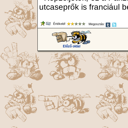
utcaseprők is franciául 
Értékeld!
Megosztás:
Előző oldal