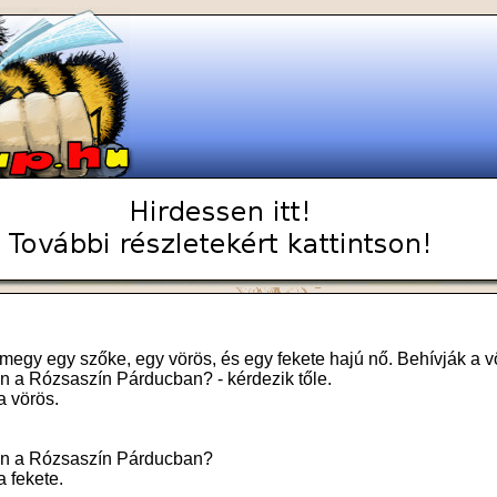
 megy egy szőke, egy vörös, és egy fekete hajú nő. Behívják a v
an a Rózsaszín Párducban? - kérdezik tőle.
 a vörös.
.
van a Rózsaszín Párducban?
a fekete.