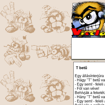
T betű
Egy állásínterjúra
- Hágy "T" betű v
- Egy sem! - feleli
- Föl van véve!
Behívják a feketét
- Hány "T" betű 
- Egy sem! - feleli 