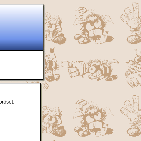
öröset.