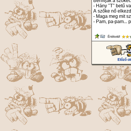
Behívják a szőkét.
- Hány "T" betű 
A szőke nő elkezd
- Maga meg mit szá
- Pam, pa-pam... 
Értékeld!
Előző ol