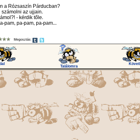
van a Rózsaszín Párducban?
 számolni az ujjain.
mol?! - kérdik tőle.
pa-pam, pa-pam, pa-pam...
Megosztás:
dal
Követ
Találomra