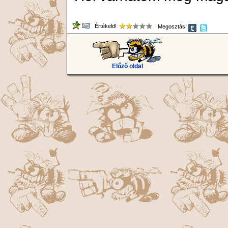
Értékeld!
Megosztás:
Előző oldal