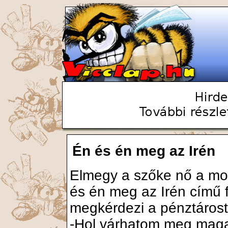
Én és én meg az Irén
Elmegy a szőke nő a moz
és én meg az Irén című f
megkérdezi a pénztárost
-Hol várhatom meg maga