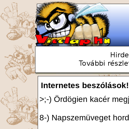
Internetes beszólások!
>;-) Ördögien kacér meg
8-) Napszemüveget hord