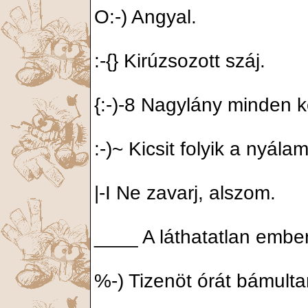
O:-) Angyal.
:-{} Kirúzsozott száj.
{:-)-8 Nagylány minden k
:-)~ Kicsit folyik a nyálam
|-I Ne zavarj, alszom.
____ A láthatatlan ember
%-) Tizenöt órát bámulta