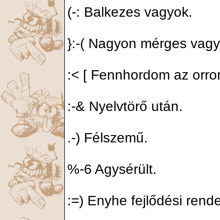
(-: Balkezes vagyok.
}:-( Nagyon mérges vagy
:< [ Fennhordom az orro
:-& Nyelvtörő után.
.-) Félszemű.
%-6 Agysérült.
:=) Enyhe fejlődési rend