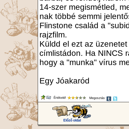
14-szer megismétled, me
nak többé semmi jelentő
Flinstone család a "subi
rajzfilm.
Küldd el ezt az üzenetet 
címlistádon. Ha NINCS raj
hogy a "munka" vírus me
Egy Jóakaród
Értékeld!
Megosztás:
Előző oldal