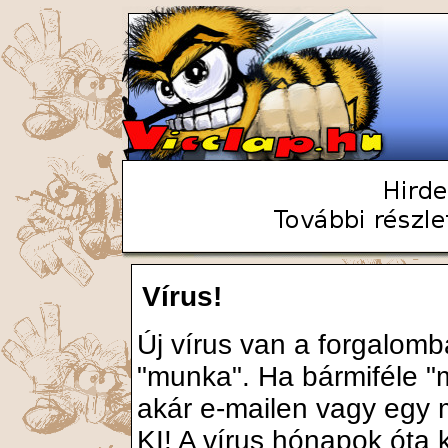
Vírus!
Új vírus van a forgalomb
"munka". Ha bármiféle "
akár e-mailen vagy egy 
KI! A vírus hónapok óta 