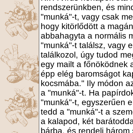
rendszerünkben, és minda
"munká"-t, vagy csak meg
hogy kitörlődött a magán
abbahagyta a normális 
"munká"-t találsz, vagy 
találkozol, úgy tudod me
egy mailt a főnöködnek 
épp elég baromságot ka
kocsmába." Ily módon az
a "munká"-t. Ha papírd
"munká"-t, egyszerűen 
tedd a "munká"-t a szem
a kalapod, két barátodda
bárba, és rendelj három 