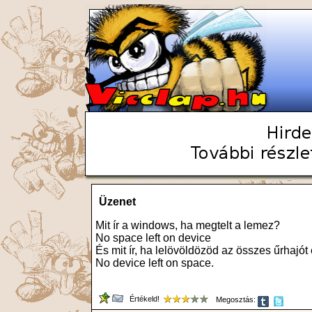
Üzenet
Mit ír a windows, ha megtelt a lemez?
No space left on device
És mit ír, ha lelövöldözöd az összes űrhajó
No device left on space.
Értékeld!
Megosztás: