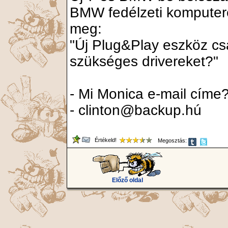
BMW fedélzeti komputerén
meg:
"Új Plug&Play eszköz csa
szükséges drivereket?"
- Mi Monica e-mail címe
- clinton@backup.hú
Értékeld!
Megosztás:
Előző oldal