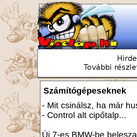
Számítógépeseknek
- Mit csinálsz, ha már h
- Control alt cipőtalp...
Új 7-es BMW-be beleszal