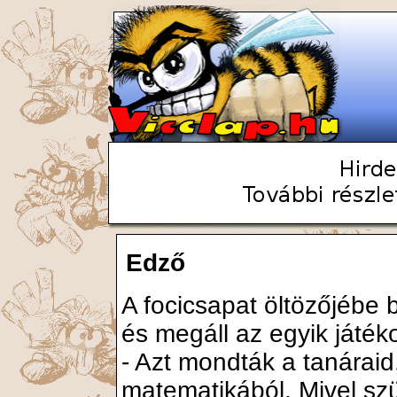
Edző
A focicsapat öltözőjébe
és megáll az egyik játéko
- Azt mondták a tanáraid
matematikából. Mivel sz