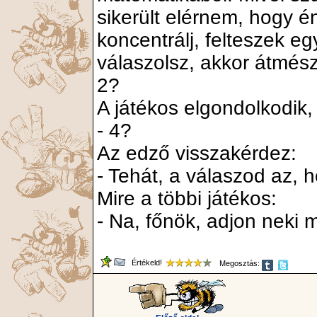
sikerült elérnem, hogy én
koncentrálj, felteszek egy
válaszolsz, akkor átmész
2?
A játékos elgondolkodik,
- 4?
Az edző visszakérdez:
- Tehát, a válaszod az, 
Mire a többi játékos:
- Na, főnök, adjon neki 
Értékeld!
Megosztás: