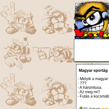
Magyar sportág
- Melyik a magyar
- ???
- A háromtusa.
- Az meg mi?
- Futás a kocsmába
Értékeld!