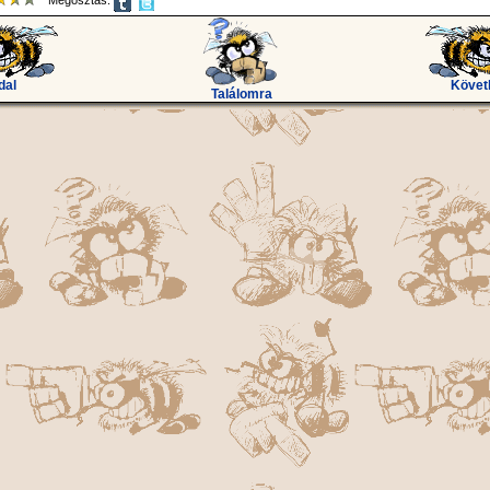
Megosztás:
dal
Követ
Találomra