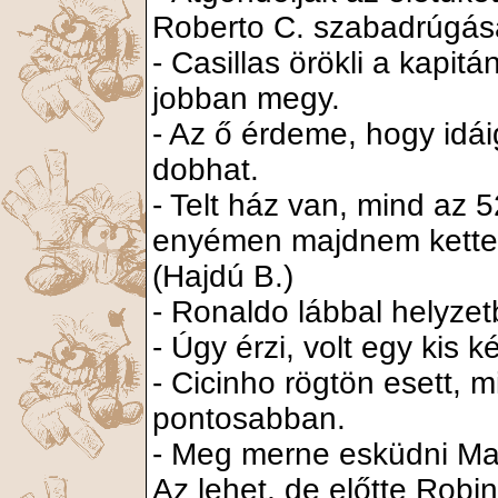
Roberto C. szabadrúgás
- Casillas örökli a kapit
jobban megy.
- Az ő érdeme, hogy idái
dobhat.
- Telt ház van, mind az 
enyémen majdnem ketten 
(Hajdú B.)
- Ronaldo lábbal helyzetb
- Úgy érzi, volt egy kis 
- Cicinho rögtön esett, m
pontosabban.
- Meg merne esküdni Make
Az lehet, de előtte Robin