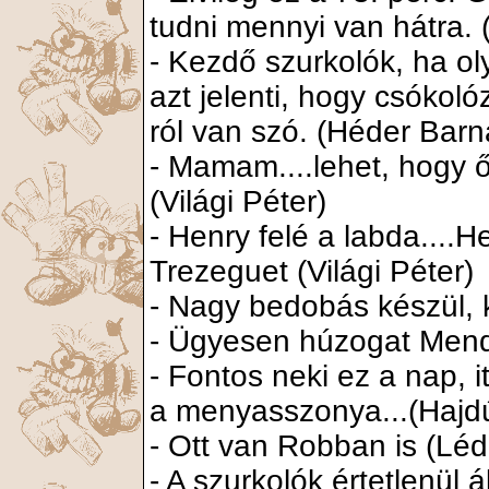
tudni mennyi van hátra. 
- Kezdő szurkolók, ha ol
azt jelenti, hogy csókol
ról van szó. (Héder Barn
- Mamam....lehet, hogy 
(Világi Péter)
- Henry felé a labda....H
Trezeguet (Világi Péter)
- Nagy bedobás készül, ki
- Ügyesen húzogat Mend
- Fontos neki ez a nap, i
a menyasszonya...(Hajdú
- Ott van Robban is (Lé
- A szurkolók értetlenül 