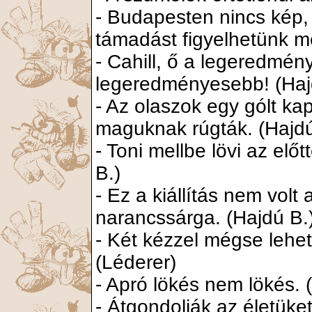
- Budapesten nincs kép, 
támadást figyelhetünk m
- Cahill, ő a legeredmén
legeredményesebb! (Haj
- Az olaszok egy gólt kap
maguknak rúgták. (Hajdú
- Toni mellbe lövi az előt
B.)
- Ez a kiállítás nem volt
narancssárga. (Hajdú B.
- Két kézzel mégse lehet
(Léderer)
- Apró lökés nem lökés. 
- Átgondolják az életüke