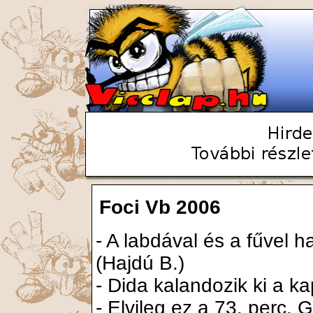
Foci Vb 2006
- A labdával és a fűvel h
(Hajdú B.)
- Dida kalandozik ki a ka
- Elvileg ez a 73. perc. 