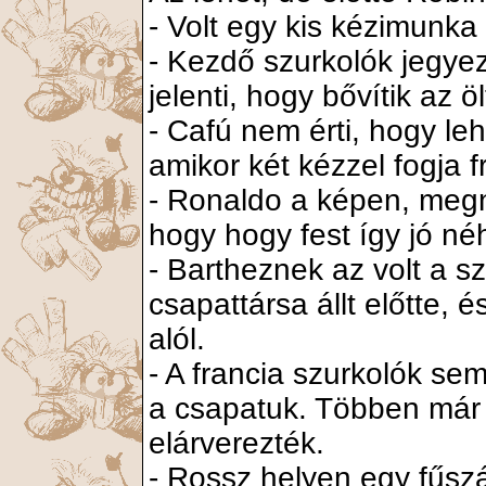
- Volt egy kis kézimunka
- Kezdő szurkolók jegye
jelenti, hogy bővítik az 
- Cafú nem érti, hogy leh
amikor két kézzel fogja fr
- Ronaldo a képen, megné
hogy hogy fest így jó n
- Bartheznek az volt a s
csapattársa állt előtte, é
alól.
- A francia szurkolók sem
a csapatuk. Többen már 
elárverezték.
- Rossz helyen egy fűszá