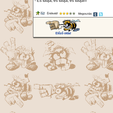
- És tudja, és tudja, és tudja!!!
Értékeld!
Megosztás:
Előző oldal