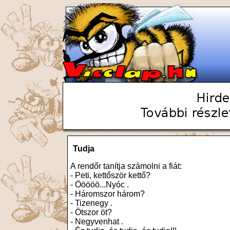
Tudja
A rendőr tanítja számolni a fiát:
- Peti, kettőször kettő?
- Ööööö...Nyóc .
- Háromszor három?
- Tizenegy .
- Ötszor öt?
- Negyvenhat .