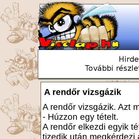
A rendőr vizsgázik
A rendőr vizsgázik. Azt 
- Húzzon egy tételt.
A rendőr elkezdi egyik té
tizedik után megkérdezi 