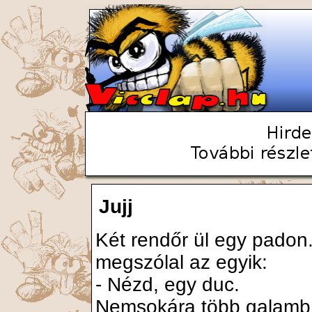
Jujj
Két rendőr ül egy padon
megszólal az egyik:
- Nézd, egy duc.
Nemsokára több galamb i