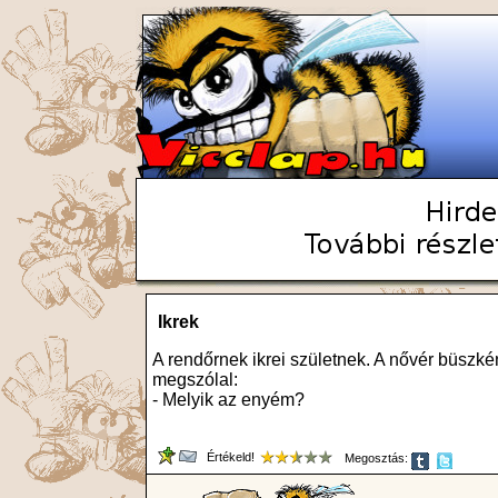
Ikrek
A rendőrnek ikrei születnek. A nővér büszk
megszólal:
- Melyik az enyém?
Értékeld!
Megosztás: