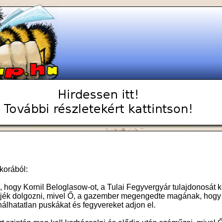
 korából:
hogy Kornil Beloglasow-ot, a Tulai Fegyvergyár tulajdonosát 
djék dolgozni, mivel Ő, a gazember megengedte magának, hogy
álhatatlan puskákat és fegyvereket adjon el.