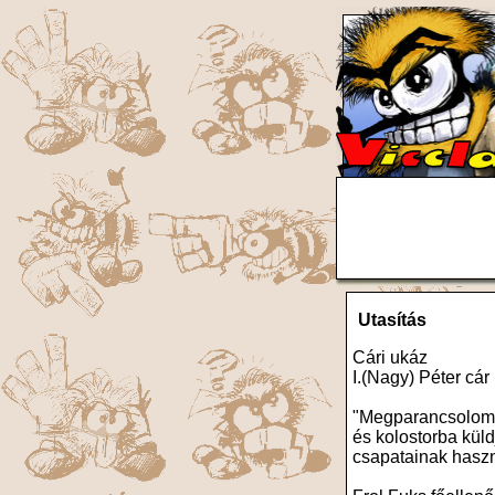
Utasítás
Cári ukáz
I.(Nagy) Péter cár
"Megparancsolom, 
és kolostorba kül
csapatainak haszn