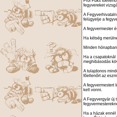
Frol Fuks főellenő
fegyvereket vizsgála
A Fegyverhivataln
felügyelje a fegyv
A fegyvermester és
Ha kétség merülne f
Minden hónapban l
Ha a csapatoknál 
meghibásodás köve
A tulajdonos minde
főellenőrt az eszmé
A fegyvermestert 
kell vonni.
A Fegyvergyár új
fegyvermesterekne
Ha a házak ennél