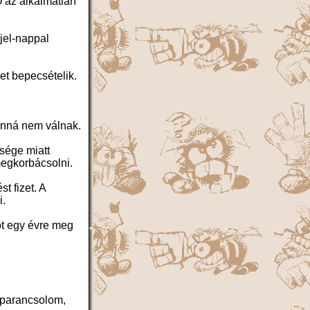
Ő az alkalmatlan
jel-nappal
et bepecsételik.
lanná nem válnak.
sége miatt
megkorbácsolni.
t fizet. A
i.
ot egy évre meg
.
gparancsolom,