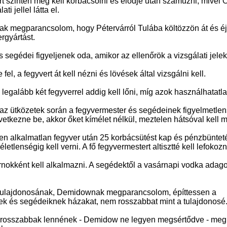
rt szintén meg kell korbácsolni és elődje után száműzni, mivel 
ti jellel látta el.
ak megparancsolom, hogy Pétervárról Tulába költözzön át és éj
ergyártást.
 segédei figyeljenek oda, amikor az ellenőrök a vizsgálati jelek
el, a fegyvert át kell nézni és lövések által vizsgálni kell.
egalább két fegyverrel addig kell lőni, míg azok használhatat
az ütközetek során a fegyvermester és segédeinek figyelmetlen
tkezne be, akkor őket kímélet nélkül, meztelen hátsóval kell 
n alkalmatlan fegyver után 25 korbácsütést kap és pénzbüntetés
letlenségig kell verni. A fő fegyvermestert altisztté kell lefokozn
írnokként kell alkalmazni. A segédektől a vasárnapi vodka adag
 tulajdonosának, Demidownak megparancsolom, építtessen a
k és segédeiknek házakat, nem rosszabbat mint a tulajdonosé
 rosszabbak lennének - Demidow ne legyen megsértődve - me