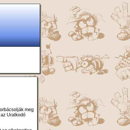
korbácsolják meg
 az Uralkodó