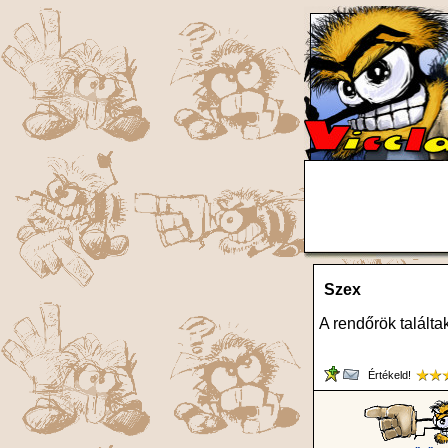
Szex
A rendőrök talált
Értékeld!