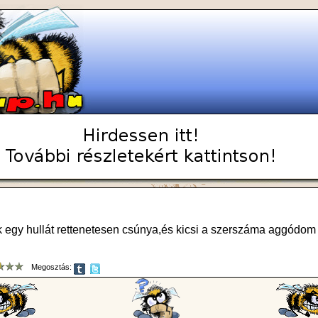
ak egy hullát rettenetesen csúnya,és kicsi a szerszáma aggódo
Megosztás: