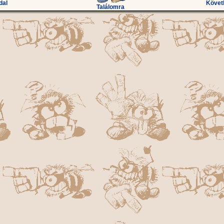
dal
Követ
Találomra