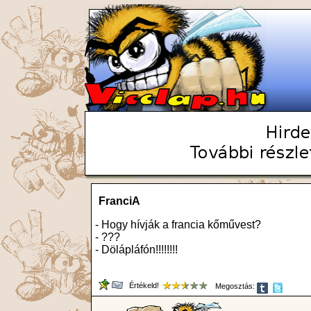
FranciA
- Hogy hívják a francia kőművest?
- ???
- Dölápláfón!!!!!!!!
Értékeld!
Megosztás: