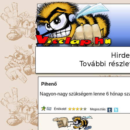
Pihenő
Nagyon-nagy szükségem lenne 6 hónap szaba
Értékeld!
Megosztás: