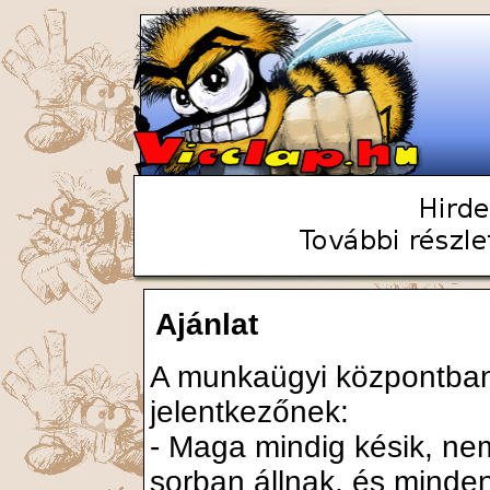
Ajánlat
A munkaügyi központban
jelentkezőnek:
- Maga mindig késik, nem
sorban állnak, és mindenk