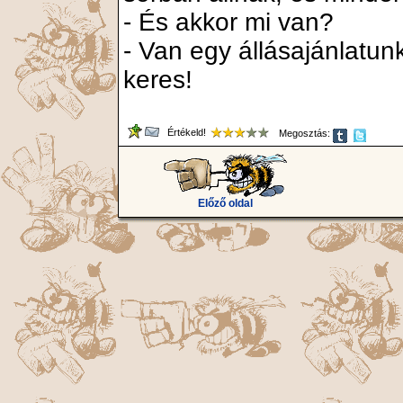
- És akkor mi van?
- Van egy állásajánlatu
keres!
Értékeld!
Megosztás:
Előző oldal