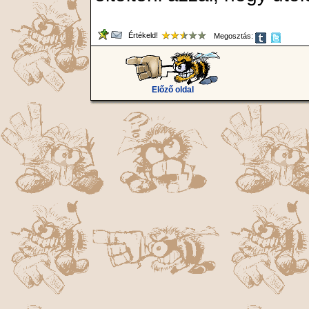
Értékeld!
Megosztás:
Előző oldal