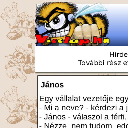
János
Egy vállalat vezetője egy
- Mi a neve? - kérdezi a 
- János - válaszol a férfi
- Nézze, nem tudom, edd