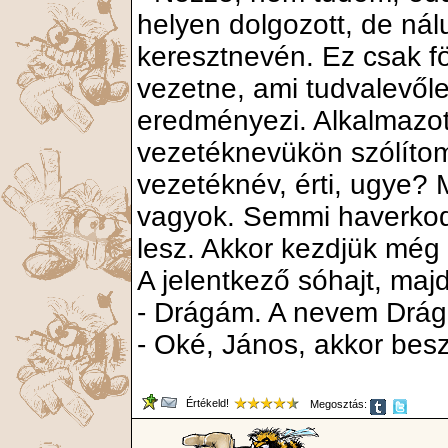
helyen dolgozott, de nál
keresztnevén. Ez csak f
vezetne, ami tudvalevőle
eredményezi. Alkalmazot
vezetéknevükön szólítom 
vezetéknév, érti, ugye?
vagyok. Semmi haverkod
lesz. Akkor kezdjük még 
A jelentkező sóhajt, majd
- Drágám. A nevem Drá
- Oké, János, akkor besz
Értékeld!
Megosztás: