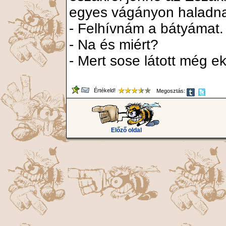
egyes vágányon haladna 
- Felhívnám a bátyámat.
- Na és miért?
- Mert sose látott még e
Értékeld!
Megosztás:
Előző oldal