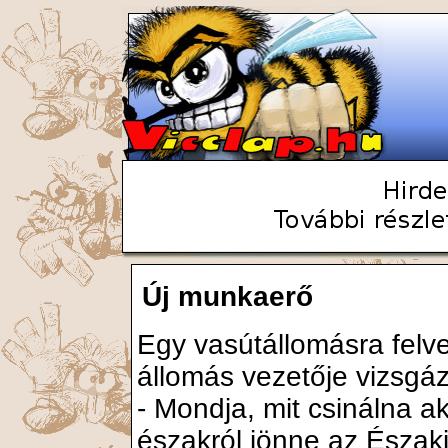
Új munkaerő
Egy vasútállomásra felve
állomás vezetője vizsgáz
- Mondja, mit csinálna 
északról jönne az Észak