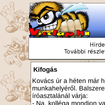
Kifogás
Kovács úr a héten már h
munkahelyéről. Balszere
íróasztalánál várja:
- Na, kolléga mondjon v