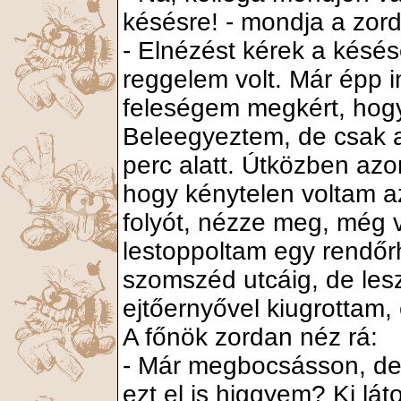
késésre! - mondja a zord
- Elnézést kérek a késé
reggelem volt. Már épp i
feleségem megkért, hogy
Beleegyeztem, de csak ak
perc alatt. Útközben az
hogy kénytelen voltam az
folyót, nézze meg, még 
lestoppoltam egy rendőrh
szomszéd utcáig, de lesz
ejtőernyővel kiugrottam, 
A főnök zordan néz rá:
- Már megbocsásson, de 
ezt el is higgyem? Ki lát