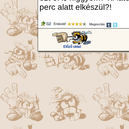
perc alatt elkészül?!
Értékeld!
Megosztás:
Előző oldal