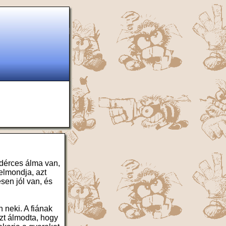
idérces álma van,
 elmondja, azt
sen jól van, és
 neki. A fiának
azt álmodta, hogy