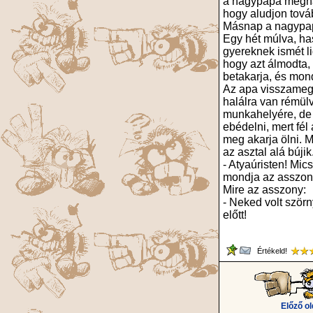
a nagypapa meghal
hogy aludjon tová
Másnap a nagypa
Egy hét múlva, ha
gyereknek ismét li
hogy azt álmodta, 
betakarja, és mon
Az apa visszamegy
halálra van rémülv
munkahelyére, de 
ebédelni, mert fél
meg akarja ölni. 
az asztal alá búji
- Atyaúristen! Mi
mondja az asszon
Mire az asszony:
- Neked volt ször
előtt!
Értékeld!
Előző ol