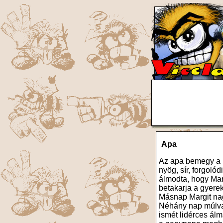
Apa
Az apa bemegy a k
nyög, sír, forgolód
álmodta, hogy Mar
betakarja a gyerek
Másnap Margit na
Néhány nap múlva 
ismét lidérces álm