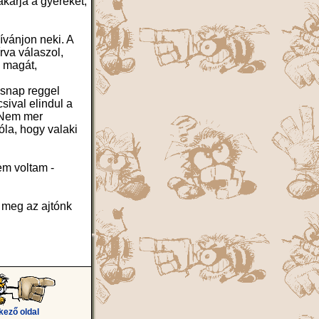
karja a gyereket,
ívánjon neki. A
rva válaszol,
i magát,
ásnap reggel
sival elindul a
. Nem mer
óla, hogy valaki
em voltam -
 meg az ajtónk
kező oldal