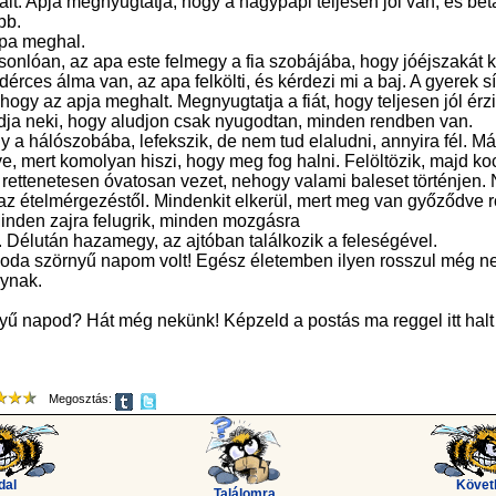
t. Apja megnyugtatja, hogy a nagypapi teljesen jól van, és beta
bb.
pa meghal.
sonlóan, az apa este felmegy a fia szobájába, hogy jóéjszakát k
dérces álma van, az apa felkölti, és kérdezi mi a baj. A gyerek sí
hogy az apja meghalt. Megnyugtatja a fiát, hogy teljesen jól érz
dja neki, hogy aludjon csak nyugodtan, minden rendben van.
 a hálószobába, lefekszik, de nem tud elaludni, annyira fél. M
e, mert komolyan hiszi, hogy meg fog halni. Felöltözik, majd koc
rettenetesen óvatosan vezet, nehogy valami baleset történjen
 az ételmérgezéstől. Mindenkit elkerül, mert meg van győződve r
Minden zajra felugrik, minden mozgásra
k. Délután hazamegy, az ajtóban találkozik a feleségével.
csoda szörnyű napom volt! Egész életemben ilyen rosszul még n
ynak.
nyű napod? Hát még nekünk! Képzeld a postás ma reggel itt halt
Megosztás:
dal
Követ
Találomra