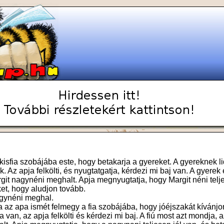
isfia szobájába este, hogy betakarja a gyereket. A gyereknek l
ik. Az apja felkölti, és nyugtatgatja, kérdezi mi baj van. A gyerek
git nagynéni meghalt. Apja megnyugtatja, hogy Margit néni telje
et, hogy aludjon tovább.
gynéni meghal.
az apa ismét felmegy a fia szobájába, hogy jóéjszakát kívánjon
a van, az apja felkölti és kérdezi mi baj. A fiú most azt mondja, 