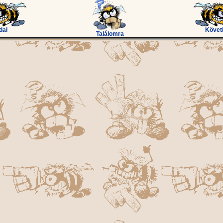
dal
Követ
Találomra