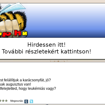
st felállítjuk a karácsonyfát, jó?
sak augusztus van!
elfelejtetted, hogy leukémiás vagy?
Megosztás: