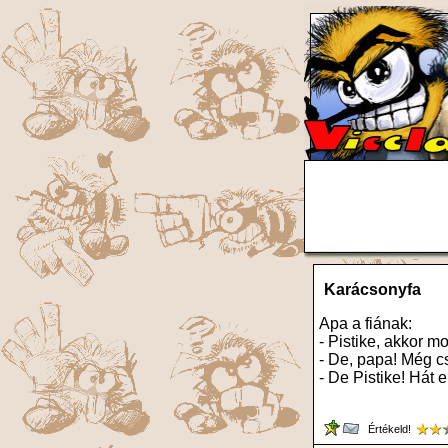
Karácsonyfa
Apa a fiának:
- Pistike, akkor mo
- De, papa! Még c
- De Pistike! Hát 
Értékeld!