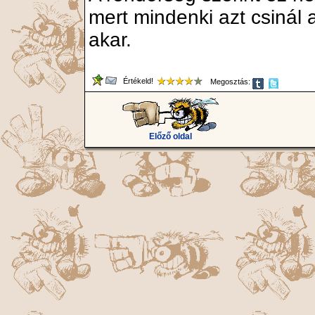
mert mindenki azt csinál 
akar.
Értékeld!
Megosztás:
Előző oldal