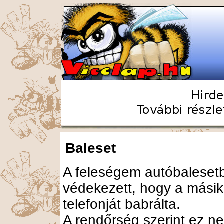
Baleset
A feleségem autóbalesetb
védekezett, hogy a másik 
telefonját babrálta.
A rendőrség szerint ez ne