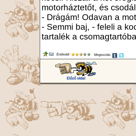
motorháztetőt, és csodá
- Drágám! Odavan a mot
- Semmi baj, - feleli a k
tartalék a csomagtartób
Értékeld!
Megosztás:
Előző oldal