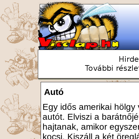
Autó
Egy idős amerikai hölgy
autót. Elviszi a barátnőj
hajtanak, amikor egyszer
kocsi. Kiszáll a két öregl