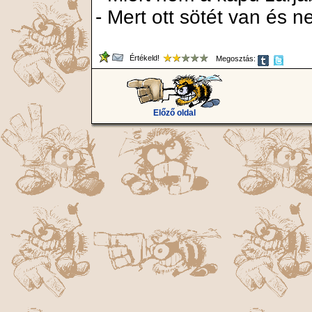
- Mert ott sötét van és ne
Értékeld!
Megosztás:
Előző oldal