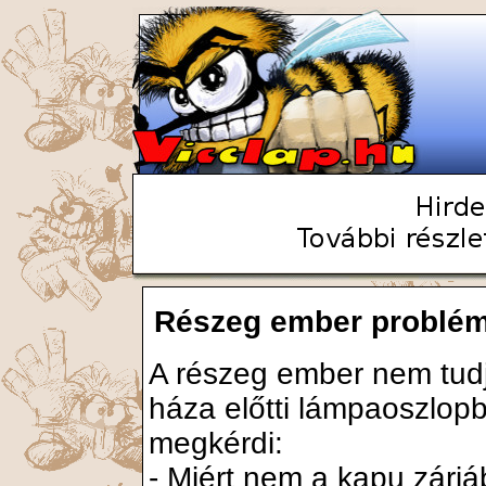
Részeg ember problém
A részeg ember nem tudj
háza előtti lámpaoszlopb
megkérdi:
- Miért nem a kapu zárjá