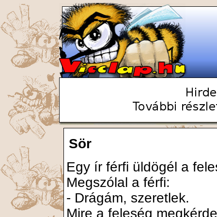
Sör
Egy ír férfi üldögél a f
Megszólal a férfi:
- Drágám, szeretlek.
Mire a feleség megkérde