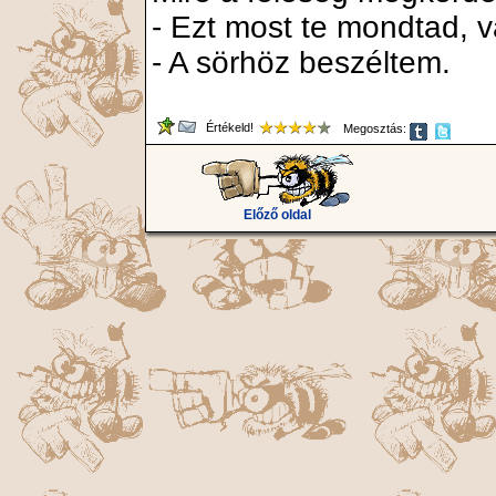
- Ezt most te mondtad, v
- A sörhöz beszéltem.
Értékeld!
Megosztás:
Előző oldal