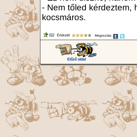
- Nem tőled kérdeztem, 
kocsmáros.
Értékeld!
Megosztás:
Előző oldal