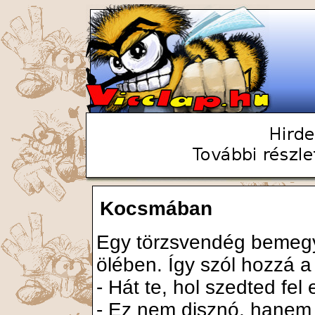
Kocsmában
Egy törzsvendég bemegy
ölében. Így szól hozzá 
- Hát te, hol szedted fel 
- Ez nem disznó, hanem kut