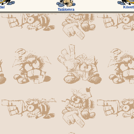
dal
Követ
Találomra