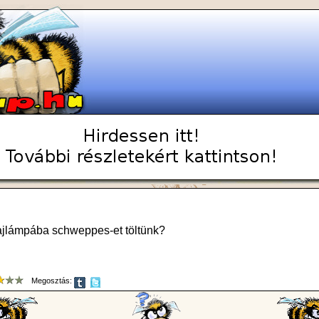
olajlámpába schweppes-et töltünk?
Megosztás: