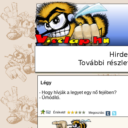
Légy
- Hogy hívják a legyet egy nő fejében?
- Űrhódító.
Értékeld!
Megosztás: